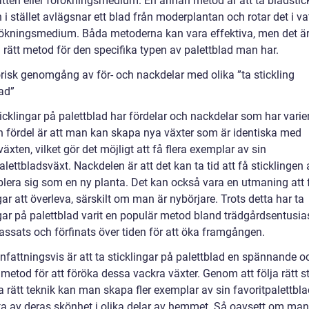
vatten eller förökningsmedium. En annan metod är att ta bladstick
i stället avlägsnar ett blad från moderplantan och rotar det i va
örökningsmedium. Båda metoderna kan vara effektiva, men det är 
a rätt metod för den specifika typen av palettblad man har.
orisk genomgång av för- och nackdelar med olika ”ta stickling
ad”
ticklingar på palettblad har fördelar och nackdelar som har varie
En fördel är att man kan skapa nya växter som är identiska med
växten, vilket gör det möjligt att få flera exemplar av sin
alettbladsväxt. Nackdelen är att det kan ta tid att få sticklingen 
blera sig som en ny planta. Det kan också vara en utmaning att f
gar att överleva, särskilt om man är nybörjare. Trots detta har ta
ngar på palettblad varit en populär metod bland trädgårdsentusia
assats och förfinats över tiden för att öka framgången.
attningsvis är att ta sticklingar på palettblad en spännande o
 metod för att föröka dessa vackra växter. Genom att följa rätt s
 rätt teknik kan man skapa fler exemplar av sin favoritpalettbl
ta av deras skönhet i olika delar av hemmet. Så oavsett om man