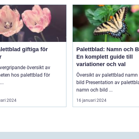
lettblad giftiga för
Palettblad: Namn och B
r
En komplett guide till
variationer och val
heten hos palettblad för
Översikt av palettblad namn
katter ...
bild Presentation av palettblad
namn och bild ...
uari 2024
16 januari 2024