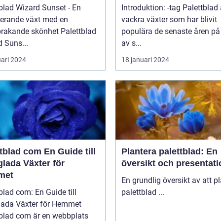
blad Wizard Sunset - En
Introduktion: -tag Palettblad 
nerande växt med en
vackra växter som har blivit
kande skönhet Palettblad
populära de senaste åren på
 Suns...
av s...
uari 2024
18 januari 2024
d com En Guide till
Plantera palettblad: En
lada Växter för
översikt och presentati
met
En grundlig översikt av att p
blad com: En Guide till
palettblad ...
lada Växter för Hemmet
tblad com är en webbplats