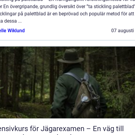
r En övergripande, grundlig översikt över ”ta stickling palettblad
icklingar på palettblad är en beprövad och populär metod för att
a dessa ...
elle Wiklund
07 augusti
ensivkurs för Jägarexamen – En väg till