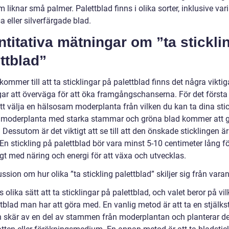
 liknar små palmer. Palettblad finns i olika sorter, inklusive var
 eller silverfärgade blad.
titativa mätningar om ”ta stickli
ttblad”
kommer till att ta sticklingar på palettblad finns det några viktig
ar att överväga för att öka framgångschanserna. För det första 
att välja en hälsosam moderplanta från vilken du kan ta dina stic
k moderplanta med starka stammar och gröna blad kommer att g
. Dessutom är det viktigt att se till att den önskade sticklingen ä
 En stickling på palettblad bör vara minst 5-10 centimeter lång fö
ligt med näring och energi för att växa och utvecklas.
ssion om hur olika ”ta stickling palettblad” skiljer sig från vara
s olika sätt att ta sticklingar på palettblad, och valet beror på vi
tblad man har att göra med. En vanlig metod är att ta en stjälkst
 skär av en del av stammen från moderplantan och planterar de