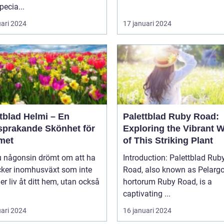
ecia...
uari 2024
17 januari 2024
tblad Helmi – En
Palettblad Ruby Road:
sprakande Skönhet för
Exploring the Vibrant 
met
of This Striking Plant
u någonsin drömt om att ha
Introduction: Palettblad Rub
cker inomhusväxt som inte
Road, also known as Pelarg
er liv åt ditt hem, utan också
hortorum Ruby Road, is a
captivating ...
uari 2024
16 januari 2024