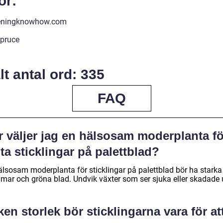
or:
eningknowhow.com
pruce
lt antal ord: 335
FAQ
r väljer jag en hälsosam moderplanta fö
 ta sticklingar på palettblad?
älsosam moderplanta för sticklingar på palettblad bör ha starka
mar och gröna blad. Undvik växter som ser sjuka eller skadade 
ken storlek bör sticklingarna vara för at