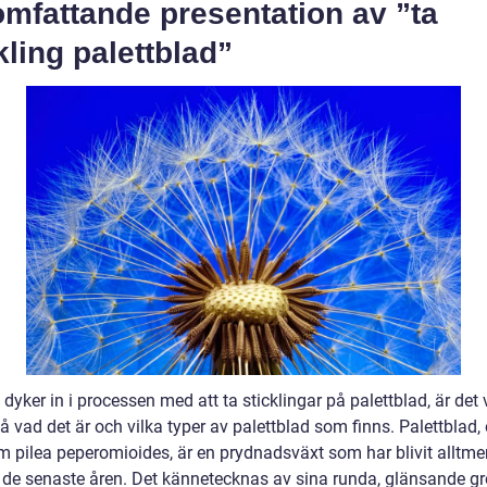
mfattande presentation av ”ta
kling palettblad”
 dyker in i processen med att ta sticklingar på palettblad, är det v
tå vad det är och vilka typer av palettblad som finns. Palettblad,
m pilea peperomioides, är en prydnadsväxt som har blivit alltme
 de senaste åren. Det kännetecknas av sina runda, glänsande g