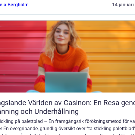
ela Bergholm
14 januari
gslande Världen av Casinon: En Resa ge
nning och Underhållning
tickling på palettblad – En framgångsrik förökningsmetod för v
r En övergripande, grundlig översikt över ”ta stickling palettblad