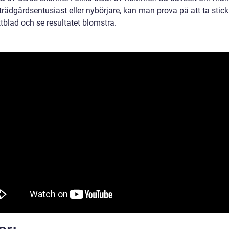
trädgårdsentusiast eller nybörjare, kan man prova på att ta stick
tblad och se resultatet blomstra.