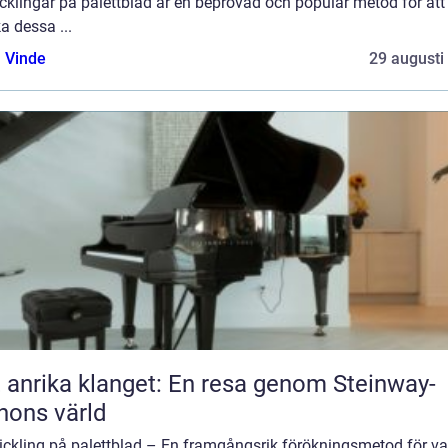
icklingar på palettblad är en beprövad och populär metod för att
a dessa ...
 Vinde
29 augusti
 anrika klanget: En resa genom Steinway-
nons värld
tickling på palettblad – En framgångsrik förökningsmetod för v