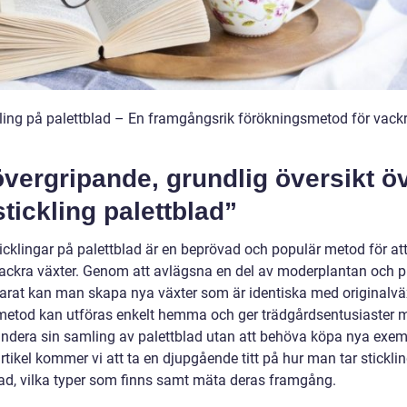
kling på palettblad – En framgångsrik förökningsmetod för vack
vergripande, grundlig översikt ö
stickling palettblad”
ticklingar på palettblad är en beprövad och populär metod för at
ackra växter. Genom att avlägsna en del av moderplantan och p
arat kan man skapa nya växter som är identiska med originalvä
etod kan utföras enkelt hemma och ger trädgårdsentusiaster m
andera sin samling av palettblad utan att behöva köpa nya exemp
tikel kommer vi att ta en djupgående titt på hur man tar stickli
lad, vilka typer som finns samt mäta deras framgång.