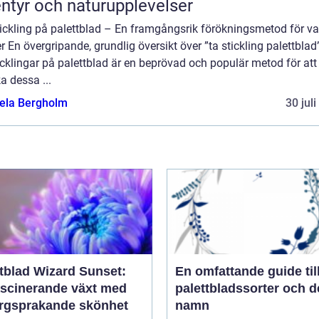
ntyr och naturupplevelser
tickling på palettblad – En framgångsrik förökningsmetod för v
r En övergripande, grundlig översikt över ”ta stickling palettblad
icklingar på palettblad är en beprövad och populär metod för att
a dessa ...
ela Bergholm
30 jul
ttblad Wizard Sunset:
En omfattande guide til
ascinerande växt med
palettbladssorter och d
ärgsprakande skönhet
namn