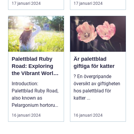
utan också ...
17 januari 2024
17 januari 2024
Palettblad Ruby
Är palettblad
Road: Exploring
giftiga för katter
the Vibrant World
? En övergripande
of This Striking
Introduction:
översikt av giftigheten
Plant
Palettblad Ruby Road,
hos palettblad för
also known as
katter ...
Pelargonium hortorum
Ruby Road, is a
16 januari 2024
16 januari 2024
captivating ...