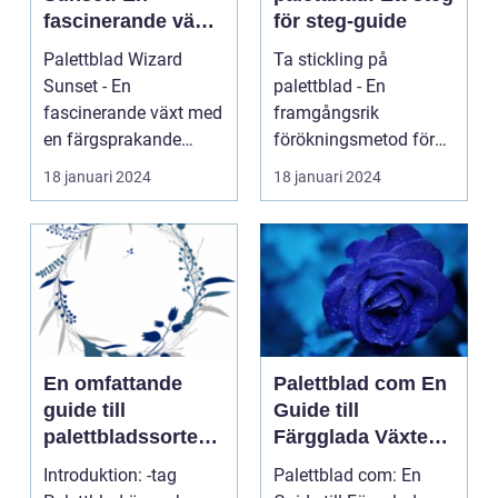
fascinerande växt
för steg-guide
med en
Palettblad Wizard
Ta stickling på
färgsprakande
Sunset - En
palettblad - En
skönhet
fascinerande växt med
framgångsrik
en färgsprakande
förökningsmetod för
skönhet Palettblad
vackra växter En
18 januari 2024
18 januari 2024
Wizard Suns...
övergripande, gr...
En omfattande
Palettblad com En
guide till
Guide till
palettbladssorter
Färgglada Växter
och deras namn
för Hemmet
Introduktion: -tag
Palettblad com: En