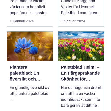
Palettblad är vackra
Guide till Färgglada
växter som har blivit
Växter för Hemmet
populära de senaste
Palettblad com är en
åren på grund av s...
webbplats som
18 januari 2024
17 januari 2024
specia...
Plantera
Palettblad Helmi –
palettblad: En
En Färgsprakande
översikt och
Skönhet för
presentation
Hemmet
En grundlig översikt av
Har du någonsin drömt
att plantera palettblad
om att ha en vacker
...
inomhusväxt som inte
bara ger liv åt ditt hem,