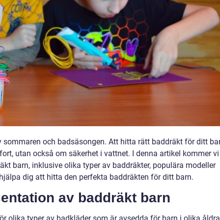
av sommaren och badsäsongen. Att hitta rätt baddräkt för ditt ba
fort, utan också om säkerhet i vattnet. I denna artikel kommer vi
äkt barn, inklusive olika typer av baddräkter, populära modeller
älpa dig att hitta den perfekta baddräkten för ditt barn.
entation av baddräkt barn
 olika typer av badkläder som är avsedda för barn i olika åldra