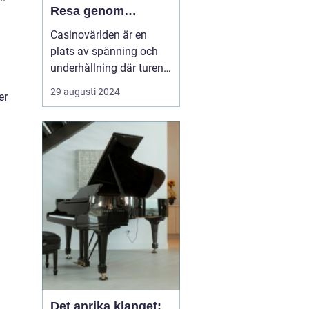
Resa genom
Spänning och
Casinovärlden är en
Underhållning
plats av spänning och
underhållning där turen
och strategin spelar stor
29 augusti 2024
er
roll. Från dess
glamorösa historia till
dess moderna digitala
närvaro, har
casinoupplevelsen
utvecklats för att...
Det anrika klanget: