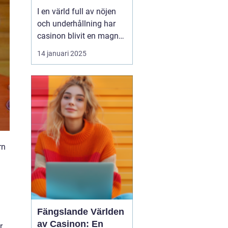
I en värld full av nöjen
och underhållning har
casinon blivit en magnet
för människor som söker
14 januari 2025
spänning och chans att
vinna stort. Från
traditionella
landbaserade casinon
till moderna
onlineplattformar, casi...
rn
Fängslande Världen
av Casinon: En
r.