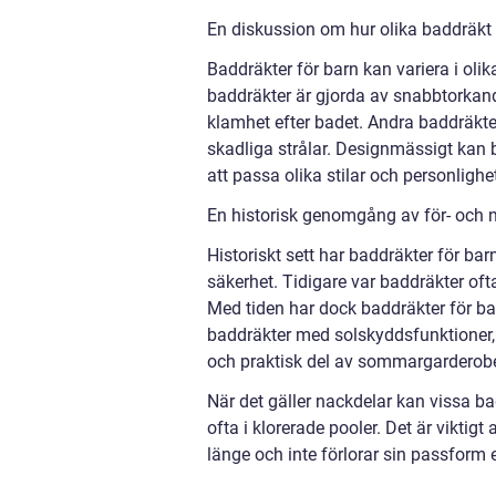
En diskussion om hur olika baddräkt b
Baddräkter för barn kan variera i oli
baddräkter är gjorda av snabbtorkand
klamhet efter badet. Andra baddräkte
skadliga strålar. Designmässigt kan ba
att passa olika stilar och personlighet
En historisk genomgång av för- och 
Historiskt sett har baddräkter för bar
säkerhet. Tidigare var baddräkter of
Med tiden har dock baddräkter för bar
baddräkter med solskyddsfunktioner, 
och praktisk del av sommargarderob
När det gäller nackdelar kan vissa ba
ofta i klorerade pooler. Det är viktigt 
länge och inte förlorar sin passform e