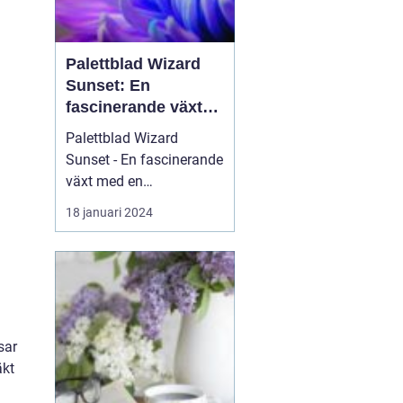
Palettblad Wizard
Sunset: En
fascinerande växt
med en
Palettblad Wizard
färgsprakande
Sunset - En fascinerande
skönhet
växt med en
färgsprakande skönhet
18 januari 2024
Palettblad Wizard
Sunset är en slående
växt som har fångat
trädgårdsälskares och
växtentusiasters
uppmärksamhet över
sar
hela världen. Med sina
äkt
unika färgvariationer
och vackra...