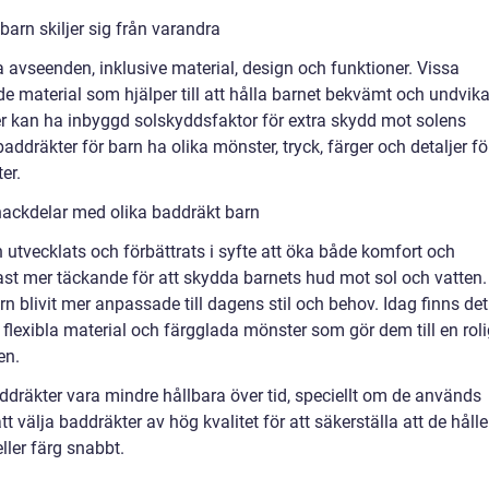
arn skiljer sig från varandra
ka avseenden, inklusive material, design och funktioner. Vissa
e material som hjälper till att hålla barnet bekvämt och undvik
r kan ha inbyggd solskyddsfaktor för extra skydd mot solens
ddräkter för barn ha olika mönster, tryck, färger och detaljer fö
er.
nackdelar med olika baddräkt barn
n utvecklats och förbättrats i syfte att öka både komfort och
tast mer täckande för att skydda barnets hud mot sol och vatten.
n blivit mer anpassade till dagens stil och behov. Idag finns det
flexibla material och färgglada mönster som gör dem till en roli
en.
ddräkter vara mindre hållbara över tid, speciellt om de används
att välja baddräkter av hög kvalitet för att säkerställa att de hålle
ller färg snabbt.