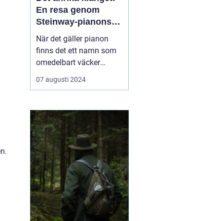
En resa genom
Steinway-pianons
värld
När det gäller pianon
finns det ett namn som
omedelbart väcker
respekt och beundran
07 augusti 2024
bland musiker och
musikälskare över hela
världen: Steinway &
Sons. Steinway pianon
anses av många vara
den ultimata symbolen
en.
f...