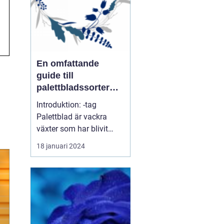
växter. ...
En omfattande
guide till
palettbladssorter
och deras namn
Introduktion: -tag
Palettblad är vackra
växter som har blivit
populära de senaste
18 januari 2024
åren på grund av sina
färgglada blad och
lättodlade natur. I denna
artikel kommer vi att ge
en grundlig översikt över
palettbladssorter och