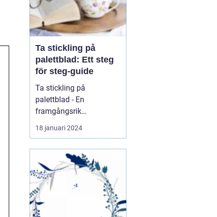
Ta stickling på
palettblad: Ett steg
för steg-guide
Ta stickling på
palettblad - En
framgångsrik
förökningsmetod för
18 januari 2024
vackra växter En
övergripande, grundlig
översikt över "ta stickling
palettblad" Att ta
sticklingar på palettblad
är en beprövad och
populär metod för att
föröka dessa vackra