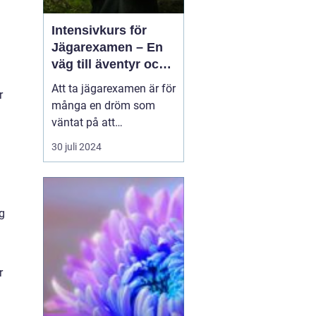
Intensivkurs för
Jägarexamen – En
a
väg till äventyr och
naturupplevelser
Att ta jägarexamen är för
r
många en dröm som
väntat på att
förverkligas. En weekend
30 juli 2024
på Knistad Herrgård kan
vara början på en
fantastisk upplevelse
full av nya insikter och
g
kunskaper. P&...
r