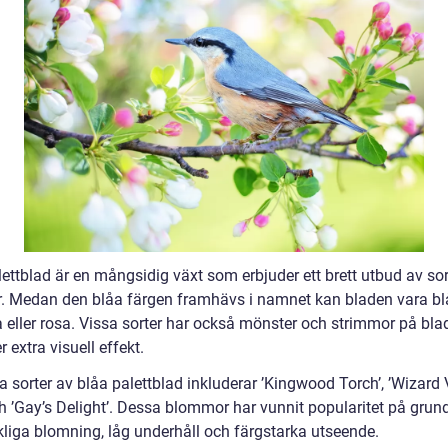
ettblad är en mångsidig växt som erbjuder ett brett utbud av sor
. Medan den blåa färgen framhävs i namnet kan bladen vara bl
la eller rosa. Vissa sorter har också mönster och strimmor på bla
er extra visuell effekt.
 sorter av blåa palettblad inkluderar ’Kingwood Torch’, ’Wizard 
ch ’Gay’s Delight’. Dessa blommor har vunnit popularitet på grun
ikliga blomning, låg underhåll och färgstarka utseende.