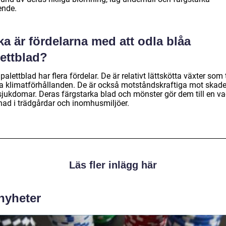
ende.
ka är fördelarna med att odla blåa
lettblad?
palettblad har flera fördelar. De är relativt lättskötta växter som 
ika klimatförhållanden. De är också motståndskraftiga mot skade
sjukdomar. Deras färgstarka blad och mönster gör dem till en va
nad i trädgårdar och inomhusmiljöer.
Läs fler inlägg här
 nyheter