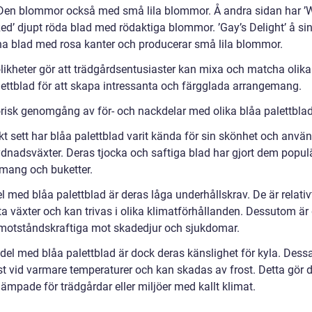
 Den blommor också med små lila blommor. Å andra sidan har ’
ed’ djupt röda blad med rödaktiga blommor. ’Gay’s Delight’ å sin
na blad med rosa kanter och producerar små lila blommor.
likheter gör att trädgårdsentusiaster kan mixa och matcha olika
lettblad för att skapa intressanta och färgglada arrangemang.
orisk genomgång av för- och nackdelar med olika blåa palettbla
kt sett har blåa palettblad varit kända för sin skönhet och anvä
dnadsväxter. Deras tjocka och saftiga blad har gjort dem populä
mang och buketter.
l med blåa palettblad är deras låga underhållskrav. De är relativ
ta växter och kan trivas i olika klimatförhållanden. Dessutom är
t motståndskraftiga mot skadedjur och sjukdomar.
del med blåa palettblad är dock deras känslighet för kyla. Dess
äst vid varmare temperaturer och kan skadas av frost. Detta gör
ämpade för trädgårdar eller miljöer med kallt klimat.