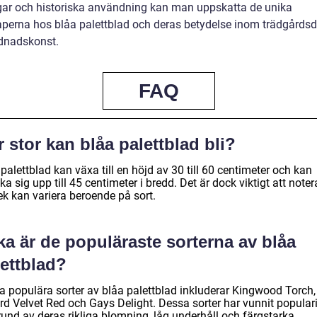
ar och historiska användning kan man uppskatta de unika
perna hos blåa palettblad och deras betydelse inom trädgårds
dnadskonst.
FAQ
 stor kan blåa palettblad bli?
palettblad kan växa till en höjd av 30 till 60 centimeter och kan
ka sig upp till 45 centimeter i bredd. Det är dock viktigt att noter
ek kan variera beroende på sort.
ka är de populäraste sorterna av blåa
lettblad?
a populära sorter av blåa palettblad inkluderar Kingwood Torch,
rd Velvet Red och Gays Delight. Dessa sorter har vunnit populari
rund av deras rikliga blomning, låg underhåll och färgstarka