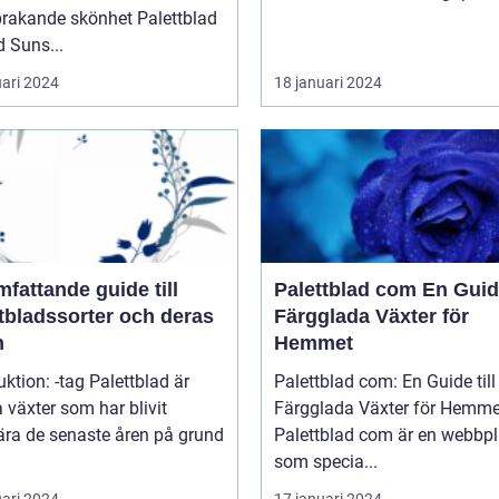
kande skönhet Palettblad
 Suns...
uari 2024
18 januari 2024
fattande guide till
Palettblad com En Guide till
tbladssorter och deras
Färgglada Växter för
n
Hemmet
uktion: -tag Palettblad är
Palettblad com: En Guide till
 växter som har blivit
Färgglada Växter för Hemme
ära de senaste åren på grund
Palettblad com är en webbpl
som specia...
uari 2024
17 januari 2024