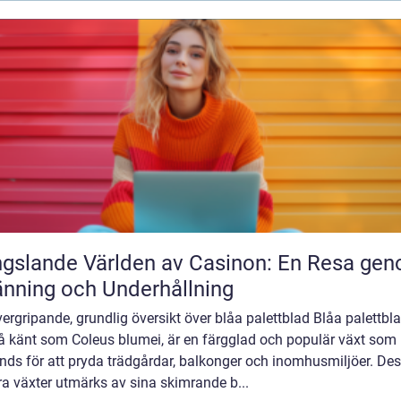
gslande Världen av Casinon: En Resa ge
nning och Underhållning
ergripande, grundlig översikt över blåa palettblad Blåa palettbla
å känt som Coleus blumei, är en färgglad och populär växt som
nds för att pryda trädgårdar, balkonger och inomhusmiljöer. De
a växter utmärks av sina skimrande b...