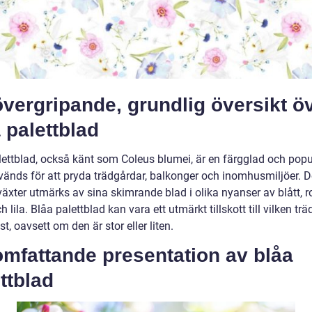
vergripande, grundlig översikt ö
 palettblad
lettblad, också känt som Coleus blumei, är en färgglad och popu
änds för att pryda trädgårdar, balkonger och inomhusmiljöer. 
äxter utmärks av sina skimrande blad i olika nyanser av blått, r
h lila. Blåa palettblad kan vara ett utmärkt tillskott till vilken tr
t, oavsett om den är stor eller liten.
omfattande presentation av blåa
ttblad