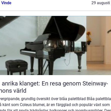
 Vinde
29 augusti
 anrika klanget: En resa genom Steinway-
nons värld
ergripande, grundlig översikt över blåa palettblad Blåa palettbla
å känt som Coleus blumei, är en färgglad och populär växt som
nds för att pryda trädgårdar, balkonger och inomhusmiljöer. De