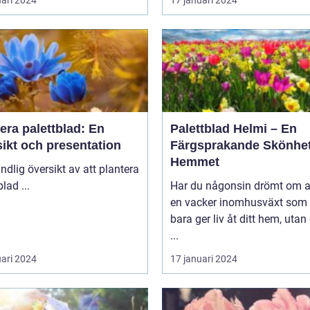
era palettblad: En
Palettblad Helmi – En
ikt och presentation
Färgsprakande Skönhet
Hemmet
ndlig översikt av att plantera
palettblad ...
Har du någonsin drömt om a
en vacker inomhusväxt som 
bara ger liv åt ditt hem, uta
...
uari 2024
17 januari 2024