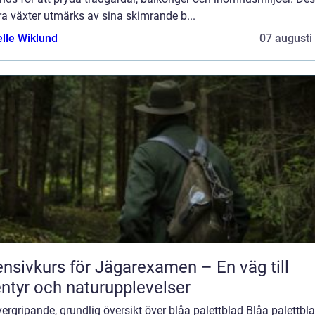
a växter utmärks av sina skimrande b...
elle Wiklund
07 augusti
ensivkurs för Jägarexamen – En väg till
ntyr och naturupplevelser
ergripande, grundlig översikt över blåa palettblad Blåa palettbla