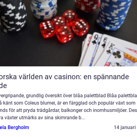
orska världen av casinon: en spännande
de
ergripande, grundlig översikt över blåa palettblad Blåa palettbla
å känt som Coleus blumei, är en färgglad och populär växt som
nds för att pryda trädgårdar, balkonger och inomhusmiljöer. De
a växter utmärks av sina skimrande b...
ela Bergholm
14 januari