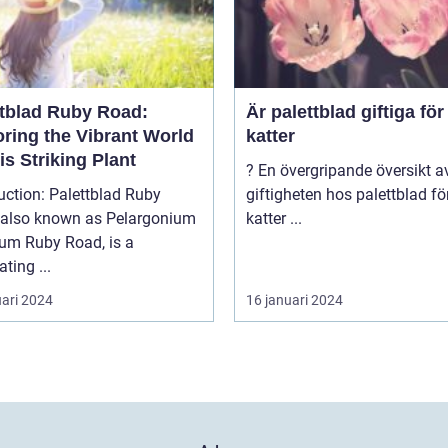
ttblad Ruby Road:
Är palettblad giftiga för
oring the Vibrant World
katter
is Striking Plant
? En övergripande översikt av
uction: Palettblad Ruby
giftigheten hos palettblad fö
 also known as Pelargonium
katter ...
rum Ruby Road, is a
ating ...
uari 2024
16 januari 2024