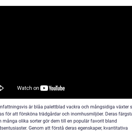
attningsvis är blåa palettblad vackra och mångsidiga växter
s för att försköna trädgårdar och inomhusmiljöer. Deras färgst
 många olika sorter gör dem till en populär favorit bland
dsentusiaster. Genom att förstå deras egenskaper, kvantitativa