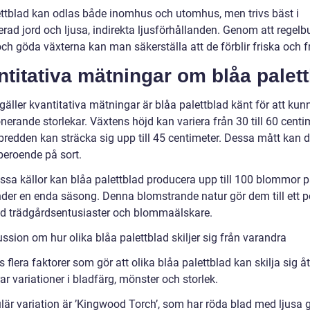
ettblad kan odlas både inomhus och utomhus, men trivs bäst i
rad jord och ljusa, indirekta ljusförhållanden. Genom att regelb
ch göda växterna kan man säkerställa att de förblir friska och f
titativa mätningar om blåa palet
gäller kvantitativa mätningar är blåa palettblad känt för att ku
onerande storlekar. Växtens höjd kan variera från 30 till 60 centi
redden kan sträcka sig upp till 45 centimeter. Dessa mått kan 
beroende på sort.
vissa källor kan blåa palettblad producera upp till 100 blommor 
der en enda säsong. Denna blomstrande natur gör dem till ett p
nd trädgårdsentusiaster och blommaälskare.
ssion om hur olika blåa palettblad skiljer sig från varandra
s flera faktorer som gör att olika blåa palettblad kan skilja sig åt
ar variationer i bladfärg, mönster och storlek.
lär variation är ’Kingwood Torch’, som har röda blad med ljusa 