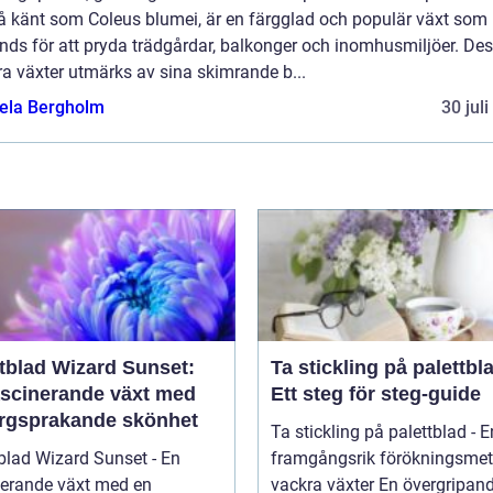
å känt som Coleus blumei, är en färgglad och populär växt som
nds för att pryda trädgårdar, balkonger och inomhusmiljöer. De
a växter utmärks av sina skimrande b...
ela Bergholm
30 jul
ttblad Wizard Sunset:
Ta stickling på palettbl
ascinerande växt med
Ett steg för steg-guide
ärgsprakande skönhet
Ta stickling på palettblad - E
blad Wizard Sunset - En
framgångsrik förökningsmet
nerande växt med en
vackra växter En övergrip