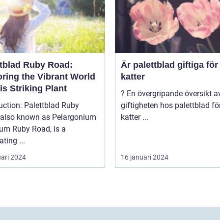
ttblad Ruby Road:
Är palettblad giftiga för
oring the Vibrant World
katter
is Striking Plant
? En övergripande översikt av
uction: Palettblad Ruby
giftigheten hos palettblad fö
 also known as Pelargonium
katter ...
rum Ruby Road, is a
ating ...
uari 2024
16 januari 2024