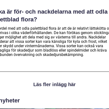
ka är för- och nackdelarna med att odla
ettblad flora?
rdel med att odla palettblad flora är att de är relativt lättskötta 
trivas i olika väderförhållanden. De kan förökas genom stickling
er möjlighet att dela med sig av växterna till andra. Nackdelar
derar att vissa sorter kan vara känsliga för kyla och frost, vilket
er skydd under vintermånaderna. Vissa sorter kan också vara
agliga för skadedjur som bladlöss eller spindelmider och kräva
lbunden övervakning och skadedjursbekämpning.
Läs fler inlägg här
 nyheter