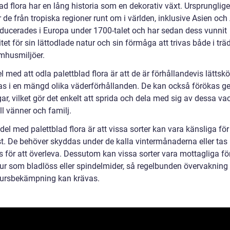
ad flora har en lång historia som en dekorativ växt. Ursprunglig
e från tropiska regioner runt om i världen, inklusive Asien och 
oducerades i Europa under 1700-talet och har sedan dess vunnit
tet för sin lättodlade natur och sin förmåga att trivas både i tr
mhusmiljöer.
l med att odla palettblad flora är att de är förhållandevis lättsk
vas i en mängd olika väderförhållanden. De kan också förökas 
gar, vilket gör det enkelt att sprida och dela med sig av dessa va
ill vänner och familj.
el med palettblad flora är att vissa sorter kan vara känsliga för
st. De behöver skyddas under de kalla vintermånaderna eller tas
 för att överleva. Dessutom kan vissa sorter vara mottagliga fö
ur som bladlöss eller spindelmider, så regelbunden övervakning
ursbekämpning kan krävas.