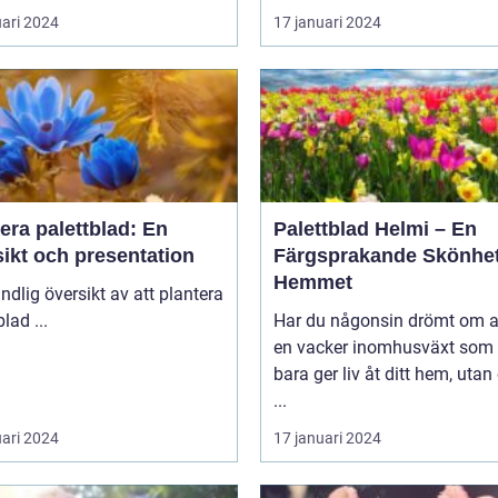
uari 2024
17 januari 2024
era palettblad: En
Palettblad Helmi – En
ikt och presentation
Färgsprakande Skönhet
Hemmet
ndlig översikt av att plantera
palettblad ...
Har du någonsin drömt om a
en vacker inomhusväxt som 
bara ger liv åt ditt hem, uta
...
uari 2024
17 januari 2024