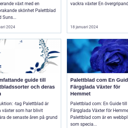
nerande växt med en
vackra växter En övergrip
kande skönhet Palettblad
 Suns...
uari 2024
18 januari 2024
fattande guide till
Palettblad com En Guide till
tbladssorter och deras
Färgglada Växter för
n
Hemmet
uktion: -tag Palettblad är
Palettblad com: En Guide till
 växter som har blivit
Färgglada Växter för Hemme
ära de senaste åren på grund
Palettblad com är en webbpl
som specia...