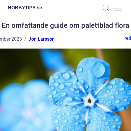
HOBBYTIPS.
se
En omfattande guide om palettblad flora
red
ember 2023
Jon Larsson