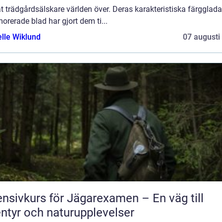
t trädgårdsälskare världen över. Deras karakteristiska färgglad
rerade blad har gjort dem ti...
elle Wiklund
07 augusti
ensivkurs för Jägarexamen – En väg till
ntyr och naturupplevelser