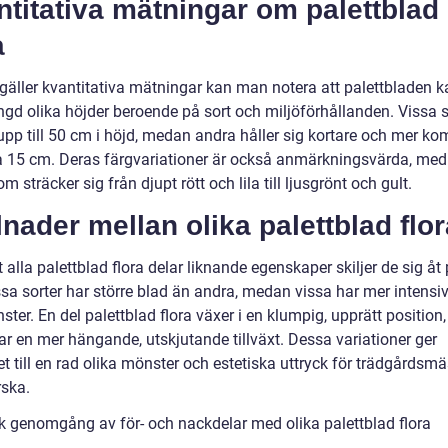
titativa mätningar om palettblad
a
 gäller kvantitativa mätningar kan man notera att palettbladen 
ngd olika höjder beroende på sort och miljöförhållanden. Vissa s
upp till 50 cm i höjd, medan andra håller sig kortare och mer k
ka 15 cm. Deras färgvariationer är också anmärkningsvärda, med
om sträcker sig från djupt rött och lila till ljusgrönt och gult.
lnader mellan olika palettblad flo
t alla palettblad flora delar liknande egenskaper skiljer de sig åt 
ssa sorter har större blad än andra, medan vissa har mer intensi
ter. En del palettblad flora växer i en klumpig, upprätt positio
ar en mer hängande, utskjutande tillväxt. Dessa variationer ger
t till en rad olika mönster och estetiska uttryck för trädgårdsm
rska.
sk genomgång av för- och nackdelar med olika palettblad flora