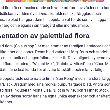
lad flora är en fascinerande och varierad form av växter som har
dsälskare världen över. Deras karakteristiska färgglada och
ade blad har gjort dem till populära val för de som vill lägga til
 färg och elegans i sin trädgård eller inomhusmiljö.
entation av palettblad flora
lad flora (Coleus spp.) är medlemmar av familjen Lamiaceae och 
lika arter och sorter. Deras blad varierar i färg, form och storlek, 
 en helt unik och iögonfallande estetik. De vanligaste typerna a
lad flora inkluderar ”Wizard Mix”, ”Rainbow Mixed” och ”Choc Mi
xter är också kända för att vara lättskötta och relativt tåliga.
e populäraste sorterna återfinns ’Sun Kong’ med sina stora färg
h ’Black Dragon’ med sina mörka, purpurfärgade blad. Andra sor
ad flora inkluderar ’Mona Lisa’, ’Dipt in Wine’, och ’Fishnet Stocki
 en av dessa sorter har sina egna unika egenskaper och är efter
skönhet.