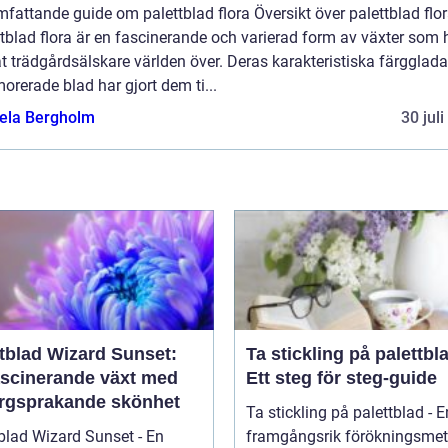
fattande guide om palettblad flora Översikt över palettblad flo
tblad flora är en fascinerande och varierad form av växter som 
t trädgårdsälskare världen över. Deras karakteristiska färgglad
rerade blad har gjort dem ti...
ela Bergholm
30 jul
ttblad Wizard Sunset:
Ta stickling på palettbl
ascinerande växt med
Ett steg för steg-guide
ärgsprakande skönhet
Ta stickling på palettblad - E
blad Wizard Sunset - En
framgångsrik förökningsmet