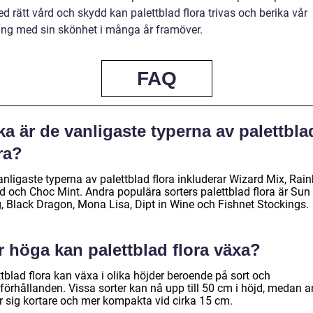
 rätt vård och skydd kan palettblad flora trivas och berika vår
ng med sin skönhet i många år framöver.
FAQ
ka är de vanligaste typerna av palettbla
ra?
anligaste typerna av palettblad flora inkluderar Wizard Mix, Rai
d och Choc Mint. Andra populära sorters palettblad flora är Sun
, Black Dragon, Mona Lisa, Dipt in Wine och Fishnet Stockings.
 höga kan palettblad flora växa?
tblad flora kan växa i olika höjder beroende på sort och
öförhållanden. Vissa sorter kan nå upp till 50 cm i höjd, medan 
er sig kortare och mer kompakta vid cirka 15 cm.