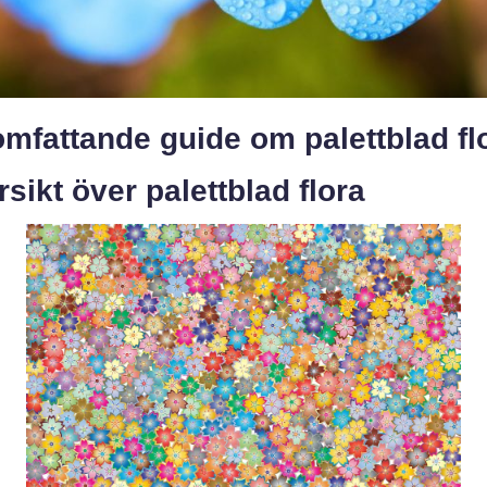
mfattande guide om palettblad fl
sikt över palettblad flora