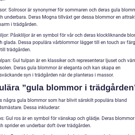
osor: Solrosor är synonymer för sommaren och deras gula blomm
ch underbara. Deras Mogna tillväxt ger dessa blommor en attrak
harm i trädgården.
iljor: Påskliljor är en symbol för vår och deras klockliknande b
ch glada. Dessa populära vårblommor lägger till en touch av fär
 till trädgården.
ulpan: Gul tulpan är en klassiker och representerar ljuset och vä
rsolen. Deras gula blommor är eleganta och kan skapa en
väckande syn i trädgården när de planteras i massor.
ulära ”gula blommor i trädgården
ns några gula blommor som har blivit särskilt populära bland
dsmästare. Dessa inkluderar:
ros: Gul ros är en symbol för vänskap och glädje. Deras blommor 
ch sprider en underbar doft över trädgården.