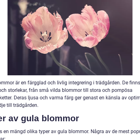
mmor är en färgglad och livlig integrering i trädgården. De finns 
och storlekar, från små vilda blommor till stora och pompösa
etter. Deras ljusa och varma färg ger genast en känsla av opti
je till trädgården.
er av gula blommor
ns en mängd olika typer av gula blommor. Några av de mest pop
ar: