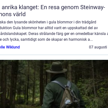
 anrika klanget: En resa genom Steinway-
nons värld
rska den lysande skönheten i gula blommor i din trädgård
duktion Gula blommor har alltid varit en uppskattad del av
gårdslandskapet. Deras strålande färg ger en omedelbar känsla 
e och lycka, samtidigt som de skapar en harmonisk a...
elle Wiklund
07 augusti