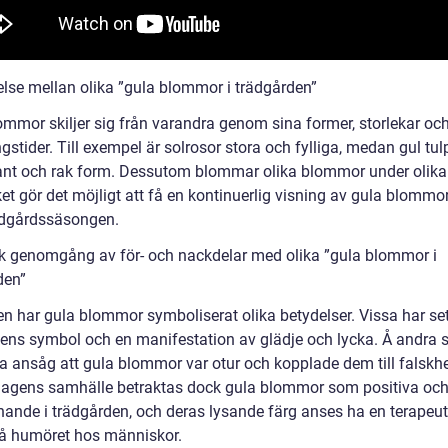
lse mellan olika ”gula blommor i trädgården”
ommor skiljer sig från varandra genom sina former, storlekar oc
stider. Till exempel är solrosor stora och fylliga, medan gul tu
ant och rak form. Dessutom blommar olika blommor under olika 
lket gör det möjligt att få en kontinuerlig visning av gula blomm
ädgårdssäsongen.
sk genomgång av för- och nackdelar med olika ”gula blommor i
den”
ien har gula blommor symboliserat olika betydelser. Vissa har se
ens symbol och en manifestation av glädje och lycka. Å andra 
a ansåg att gula blommor var otur och kopplade dem till falskhet
 dagens samhälle betraktas dock gula blommor som positiva oc
ande i trädgården, och deras lysande färg anses ha en terapeut
på humöret hos människor.