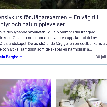
ensivkurs för Jägarexamen – En väg till
ntyr och naturupplevelser
rska den lysande skönheten i gula blommor i din trädgård
duktion Gula blommor har alltid varit en uppskattad del av
gårdslandskapet. Deras strålande färg ger en omedelbar känsla 
e och lycka, samtidigt som de skapar en harmonisk a...
ela Bergholm
30 jul