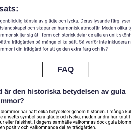
sats:
gonblicklig känsla av glädje och lycka. Deras lysande färg lyser
dslandskapet och skapar en harmonisk atmosfär. Medan olika t
mmor skiljer sig åt i form och storlek delar de alla en unik skö
bättra trädgården på många olika sätt. Så varför inte inkludera 
mmor i din trädgård för att ge den extra färg och liv?
FAQ
 är den historiska betydelsen av gula
ommor?
 blommor har haft olika betydelser genom historien. I många kul
de ansetts symbolisera glädje och lycka, medan andra har knuti
 otur eller falskhet. I dagens samhälle välkomnas dock gula blom
en positiv och välkomnande del av trädgården.