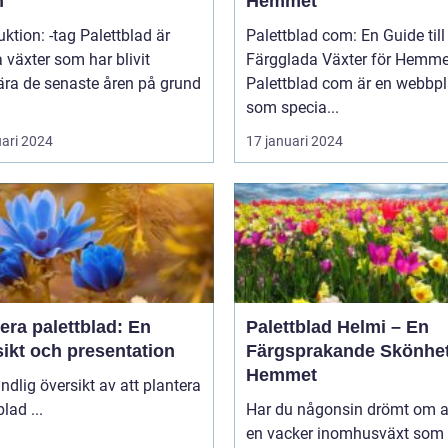
n
Hemmet
uktion: -tag Palettblad är
Palettblad com: En Guide till
 växter som har blivit
Färgglada Växter för Hemme
ära de senaste åren på grund
Palettblad com är en webbpl
som specia...
uari 2024
17 januari 2024
era palettblad: En
Palettblad Helmi – En
ikt och presentation
Färgsprakande Skönhet
Hemmet
ndlig översikt av att plantera
palettblad ...
Har du någonsin drömt om a
en vacker inomhusväxt som 