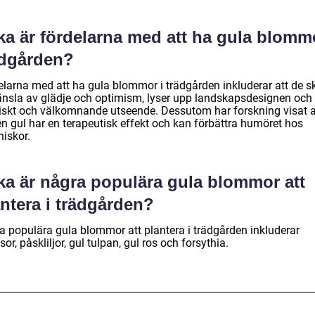
ka är fördelarna med att ha gula blommo
ädgården?
elarna med att ha gula blommor i trädgården inkluderar att de s
änsla av glädje och optimism, lyser upp landskapsdesignen och
friskt och välkomnande utseende. Dessutom har forskning visat a
en gul har en terapeutisk effekt och kan förbättra humöret hos
iskor.
lka är några populära gula blommor att
ntera i trädgården?
a populära gula blommor att plantera i trädgården inkluderar
sor, påskliljor, gul tulpan, gul ros och forsythia.