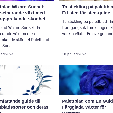
ttblad Wizard Sunset:
Ta stickling på palettbl
ascinerande växt med
Ett steg för steg-guide
ärgsprakande skönhet
Ta stickling på palettblad - E
blad Wizard Sunset - En
framgångsrik förökningsmet
nerande växt med en
vackra växter En övergrip
kande skönhet Palettblad
 Suns...
uari 2024
18 januari 2024
fattande guide till
Palettblad com En Guide till
tbladssorter och deras
Färgglada Växter för