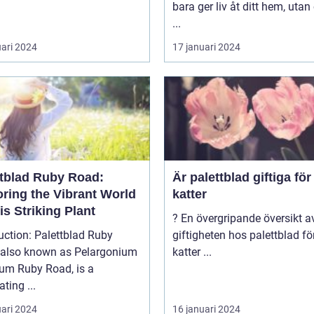
bara ger liv åt ditt hem, uta
...
uari 2024
17 januari 2024
ttblad Ruby Road:
Är palettblad giftiga för
oring the Vibrant World
katter
is Striking Plant
? En övergripande översikt av
uction: Palettblad Ruby
giftigheten hos palettblad fö
 also known as Pelargonium
katter ...
rum Ruby Road, is a
ating ...
uari 2024
16 januari 2024