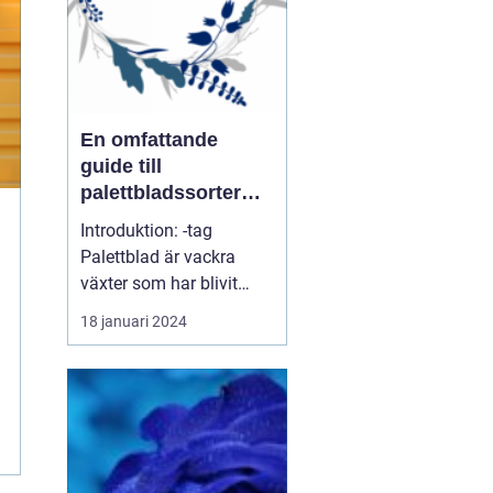
växter. ...
En omfattande
guide till
palettbladssorter
och deras namn
Introduktion: -tag
Palettblad är vackra
växter som har blivit
populära de senaste
18 januari 2024
åren på grund av sina
färgglada blad och
lättodlade natur. I denna
artikel kommer vi att ge
en grundlig översikt över
palettbladssorter och