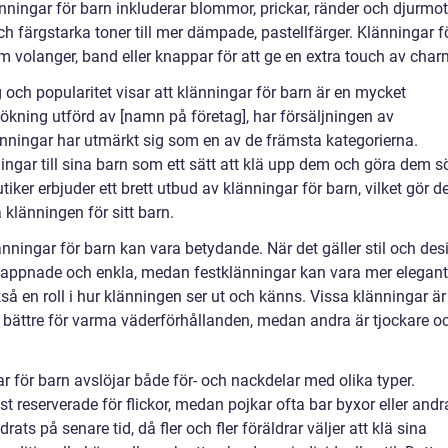
ningar för barn inkluderar blommor, prickar, ränder och djurmot
ch färgstarka toner till mer dämpade, pastellfärger. Klänningar f
om volanger, band eller knappar för att ge en extra touch av char
 och popularitet visar att klänningar för barn är en mycket
sökning utförd av [namn på företag], har försäljningen av
länningar har utmärkt sig som en av de främsta kategorierna.
ingar till sina barn som ett sätt att klä upp dem och göra dem s
iker erbjuder ett brett utbud av klänningar för barn, vilket gör d
a klänningen för sitt barn.
änningar för barn kan vara betydande. När det gäller stil och des
lappnade och enkla, medan festklänningar kan vara mer elegan
så en roll i hur klänningen ser ut och känns. Vissa klänningar är
 bättre för varma väderförhållanden, medan andra är tjockare o
 för barn avslöjar både för- och nackdelar med olika typer.
t reserverade för flickor, medan pojkar ofta bar byxor eller andr
ats på senare tid, då fler och fler föräldrar väljer att klä sina