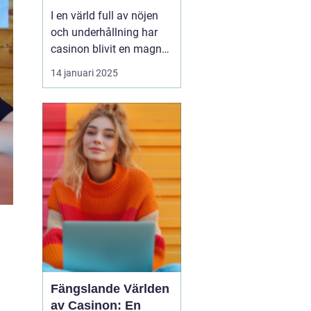
I en värld full av nöjen
och underhållning har
casinon blivit en magnet
för människor som söker
14 januari 2025
spänning och chans att
vinna stort. Från
traditionella
landbaserade casinon
till moderna
onlineplattformar, casi...
Fängslande Världen
av Casinon: En