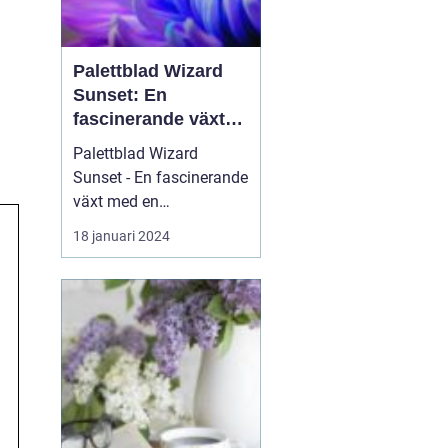
Palettblad Wizard
Sunset: En
fascinerande växt
med en
Palettblad Wizard
färgsprakande
Sunset - En fascinerande
skönhet
växt med en
färgsprakande skönhet
18 januari 2024
Palettblad Wizard
Sunset är en slående
växt som har fångat
trädgårdsälskares och
växtentusiasters
uppmärksamhet över
hela världen. Med sina
unika färgvariationer
och vackra...