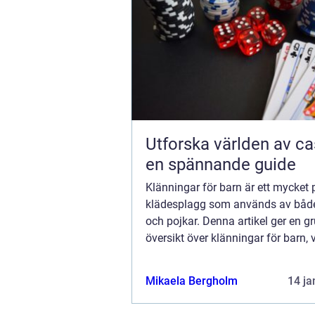
Utforska världen av ca
en spännande guide
Klänningar för barn är ett mycket 
klädesplagg som används av både 
och pojkar. Denna artikel ger en g
översikt över klänningar för barn, v
som finns tillgängliga och vilka s
mest populära för tillfället. Klänn..
Mikaela Bergholm
14 ja