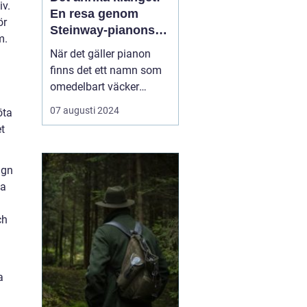
iv.
En resa genom
ör
Steinway-pianons
m.
värld
När det gäller pianon
finns det ett namn som
omedelbart väcker
respekt och beundran
07 augusti 2024
öta
bland musiker och
et
musikälskare över hela
världen: Steinway &
Sons. Steinway pianon
ign
anses av många vara
ta
den ultimata symbolen
f...
ch
a