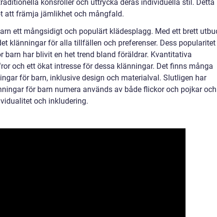
raditionella könsroller och uttrycka deras individuella stil. Detta
t att främja jämlikhet och mångfald.
arn ett mångsidigt och populärt klädesplagg. Med ett brett utbu
et klänningar för alla tillfällen och preferenser. Dess popularitet
 barn har blivit en het trend bland föräldrar. Kvantitativa
fror och ett ökat intresse för dessa klänningar. Det finns många
ingar för barn, inklusive design och materialval. Slutligen har
 klänningar för barn numera används av både flickor och pojkar och
idualitet och inkludering.