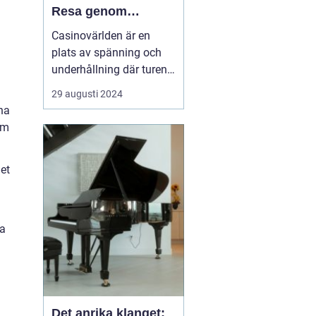
Resa genom
Spänning och
Casinovärlden är en
Underhållning
plats av spänning och
underhållning där turen
och strategin spelar stor
29 augusti 2024
roll. Från dess
na
glamorösa historia till
om
dess moderna digitala
närvaro, har
et
casinoupplevelsen
utvecklats för att...
ma
Det anrika klanget: