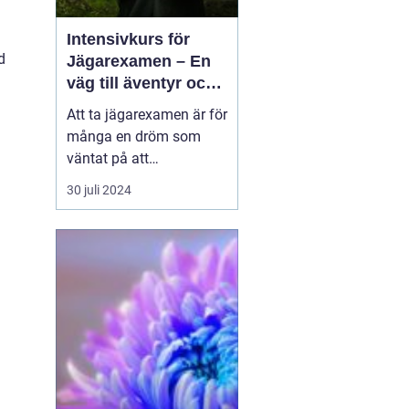
Intensivkurs för
d
Jägarexamen – En
väg till äventyr och
naturupplevelser
Att ta jägarexamen är för
många en dröm som
väntat på att
förverkligas. En weekend
30 juli 2024
på Knistad Herrgård kan
vara början på en
fantastisk upplevelse
full av nya insikter och
kunskaper. P&...