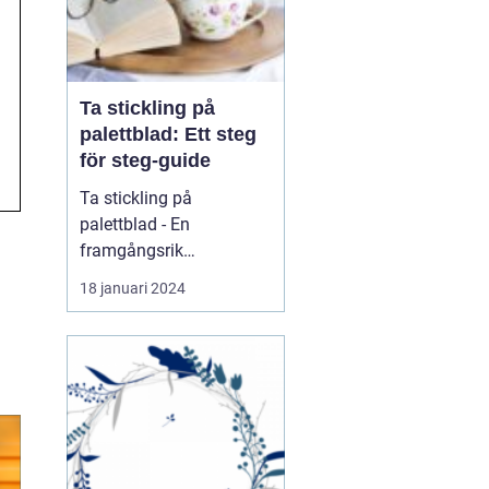
Ta stickling på
palettblad: Ett steg
för steg-guide
Ta stickling på
palettblad - En
framgångsrik
förökningsmetod för
18 januari 2024
vackra växter En
övergripande, grundlig
översikt över "ta stickling
palettblad" Att ta
sticklingar på palettblad
är en beprövad och
populär metod för att
föröka dessa vackra