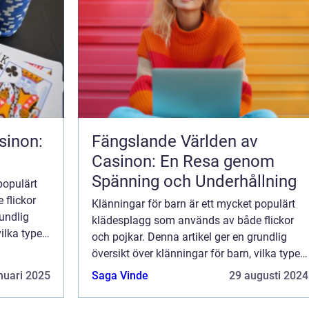
sinon:
Fängslande Världen av
Casinon: En Resa genom
Spänning och Underhållning
populärt
flickor
Klänningar för barn är ett mycket populärt
rundlig
klädesplagg som används av både flickor
ilka typer
och pojkar. Denna artikel ger en grundlig
om är de
översikt över klänningar för barn, vilka typer
.
som finns tillgängliga och vilka som är de
nuari 2025
Saga Vinde
29 augusti 2024
mest populära för tillfället. Klänn...