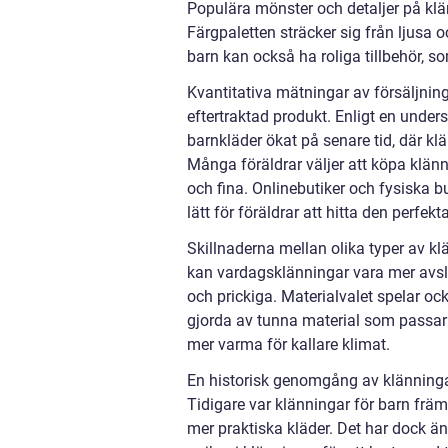
Populära mönster och detaljer på klän
Färgpaletten sträcker sig från ljusa o
barn kan också ha roliga tillbehör, s
Kvantitativa mätningar av försäljning
eftertraktad produkt. Enligt en under
barnkläder ökat på senare tid, där k
Många föräldrar väljer att köpa klänn
och fina. Onlinebutiker och fysiska but
lätt för föräldrar att hitta den perfekt
Skillnaderna mellan olika typer av kl
kan vardagsklänningar vara mer avs
och prickiga. Materialvalet spelar ock
gjorda av tunna material som passar
mer varma för kallare klimat.
En historisk genomgång av klänningar
Tidigare var klänningar för barn främs
mer praktiska kläder. Det har dock ändr