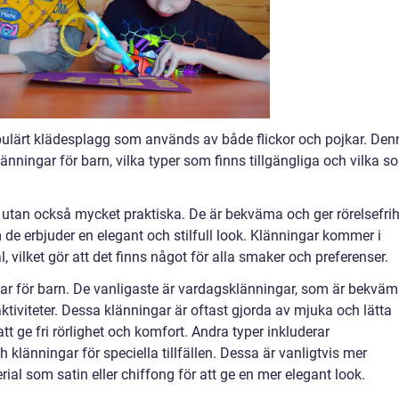
pulärt klädesplagg som används av både flickor och pojkar. Den
klänningar för barn, vilka typer som finns tillgängliga och vilka s
, utan också mycket praktiska. De är bekväma och ger rörelsefrih
 de erbjuder en elegant och stilfull look. Klänningar kommer i
l, vilket gör att det finns något för alla smaker och preferenser.
ngar för barn. De vanligaste är vardagsklänningar, som är bekvä
tiviteter. Dessa klänningar är oftast gjorda av mjuka och lätta
att ge fri rörlighet och komfort. Andra typer inkluderar
 klänningar för speciella tillfällen. Dessa är vanligtvis mer
ial som satin eller chiffong för att ge en mer elegant look.