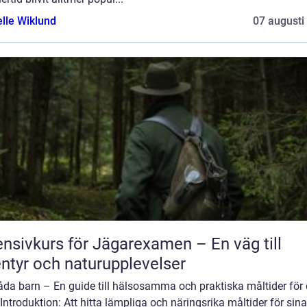
elle Wiklund
07 augusti
ensivkurs för Jägarexamen – En väg till
ntyr och naturupplevelser
da barn – En guide till hälsosamma och praktiska måltider för d
Introduktion: Att hitta lämpliga och näringsrika måltider för sin