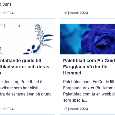
 Suns...
uari 2024
18 januari 2024
fattande guide till
Palettblad com En Guide till
tbladssorter och deras
Färgglada Växter för
n
Hemmet
uktion: -tag Palettblad är
Palettblad com: En Guide till
 växter som har blivit
Färgglada Växter för Hemme
ära de senaste åren på grund
Palettblad com är en webbpl
som specia...
uari 2024
17 januari 2024