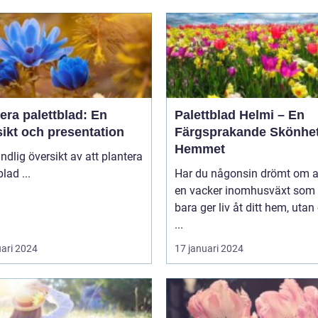
era palettblad: En
Palettblad Helmi – En
ikt och presentation
Färgsprakande Skönhet
Hemmet
ndlig översikt av att plantera
palettblad ...
Har du någonsin drömt om a
en vacker inomhusväxt som 
bara ger liv åt ditt hem, uta
...
uari 2024
17 januari 2024