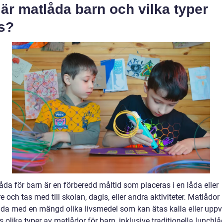
är matlåda barn och vilka typer
s?
da för barn är en förberedd måltid som placeras i en låda eller
e och tas med till skolan, dagis, eller andra aktiviteter. Matlådor
llda med en mängd olika livsmedel som kan ätas kalla eller upp
s olika typer av matlådor för barn, inklusive traditionella lunchlå