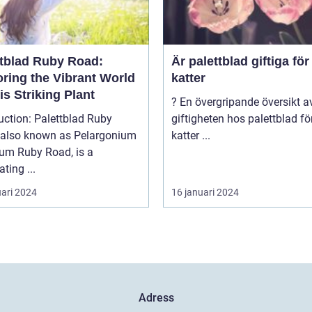
ttblad Ruby Road:
Är palettblad giftiga för
oring the Vibrant World
katter
is Striking Plant
? En övergripande översikt av
uction: Palettblad Ruby
giftigheten hos palettblad fö
 also known as Pelargonium
katter ...
rum Ruby Road, is a
ating ...
uari 2024
16 januari 2024
Adress