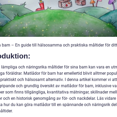
 barn – En guide till hälsosamma och praktiska måltider för dit
oduktion:
ta lämpliga och näringsrika måltider för sina barn kan vara en u
a föräldrar. Matlådor för barn har emellertid blivit alltmer popu
praktiskt och hälsosamt alternativ. I denna artikel kommer vi att
ripande och grundlig översikt av matlådor för barn, inklusive va
per som finns tillgängliga, kvantitativa mätningar, skillnader mel
r och en historisk genomgång av för- och nackdelar. Läs vidare 
a hur du kan göra matlådor till en spännande och näringsrik del 
ltider.