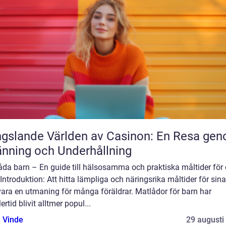
gslande Världen av Casinon: En Resa ge
nning och Underhållning
da barn – En guide till hälsosamma och praktiska måltider för d
Introduktion: Att hitta lämpliga och näringsrika måltider för sin
vara en utmaning för många föräldrar. Matlådor för barn har
ertid blivit alltmer popul...
 Vinde
29 augusti