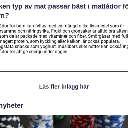
ken typ av mat passar bäst i matlådor f
rn?
ådor för barn kan fyllas med en mängd olika livsmedel som är
samma och näringsrika. Frukt och grönsaker är alltid bra alterna
rsom de är packade med vitaminer och fiber. Smörgåsar med ful
agert protein, som kyckling eller kalkon, är också populära.
ngstäta snacks som yoghurt, müslibars eller nötter kan också ing
ådor för att ge energi under dagen.
Läs fler inlägg här
 nyheter