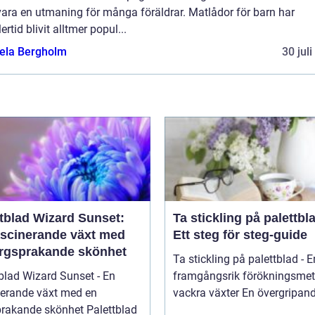
vara en utmaning för många föräldrar. Matlådor för barn har
ertid blivit alltmer popul...
ela Bergholm
30 jul
ttblad Wizard Sunset:
Ta stickling på palettbl
ascinerande växt med
Ett steg för steg-guide
ärgsprakande skönhet
Ta stickling på palettblad - E
blad Wizard Sunset - En
framgångsrik förökningsmet
nerande växt med en
vackra växter En övergrip
kande skönhet Palettblad