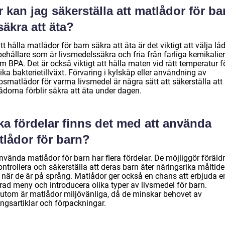
 kan jag säkerställa att matlådor för ba
säkra att äta?
tt hålla matlådor för barn säkra att äta är det viktigt att välja lå
ehållare som är livsmedelssäkra och fria från farliga kemikalier
 BPA. Det är också viktigt att hålla maten vid rätt temperatur fö
ka bakterietillväxt. Förvaring i kylskåp eller användning av
osmatlådor för varma livsmedel är några sätt att säkerställa att
ådorna förblir säkra att äta under dagen.
ka fördelar finns det med att använda
tlådor för barn?
nvända matlådor för barn har flera fördelar. De möjliggör föräld
ontrollera och säkerställa att deras barn äter näringsrika måltide
 när de är på språng. Matlådor ger också en chans att erbjuda e
rad meny och introducera olika typer av livsmedel för barn.
utom är matlådor miljövänliga, då de minskar behovet av
ngsartiklar och förpackningar.