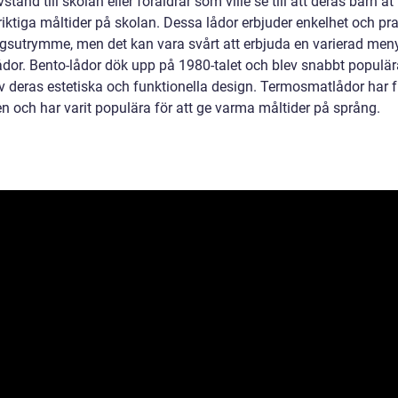
stånd till skolan eller föräldrar som ville se till att deras barn åt
iktiga måltider på skolan. Dessa lådor erbjuder enkelhet och pra
ngsutrymme, men det kan vara svårt att erbjuda en varierad meny
ådor. Bento-lådor dök upp på 1980-talet och blev snabbt populä
v deras estetiska och funktionella design. Termosmatlådor har f
en och har varit populära för att ge varma måltider på språng.