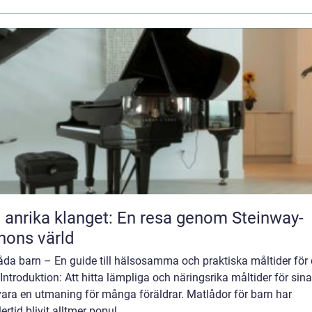
 anrika klanget: En resa genom Steinway-
nons värld
da barn – En guide till hälsosamma och praktiska måltider för d
Introduktion: Att hitta lämpliga och näringsrika måltider för sin
vara en utmaning för många föräldrar. Matlådor för barn har
ertid blivit alltmer popul...