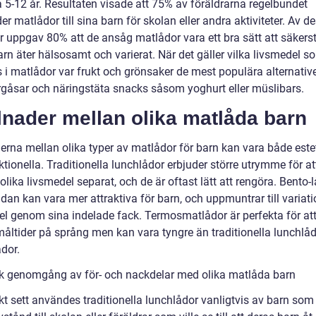
a 5-12 år. Resultaten visade att 75% av föräldrarna regelbundet
er matlådor till sina barn för skolan eller andra aktiviteter. Av d
r uppgav 80% att de ansåg matlådor vara ett bra sätt att säkerst
rn äter hälsosamt och varierat. När det gäller vilka livsmedel s
 i matlådor var frukt och grönsaker de mest populära alternativen
gåsar och näringstäta snacks såsom yoghurt eller müslibars.
lnader mellan olika matlåda barn
derna mellan olika typer av matlådor för barn kan vara både este
tionella. Traditionella lunchlådor erbjuder större utrymme för at
olika livsmedel separat, och de är oftast lätt att rengöra. Bento-
dan kan vara mer attraktiva för barn, och uppmuntrar till variat
el genom sina indelade fack. Termosmatlådor är perfekta för at
åltider på språng men kan vara tyngre än traditionella lunchlå
dor.
sk genomgång av för- och nackdelar med olika matlåda barn
kt sett användes traditionella lunchlådor vanligtvis av barn som