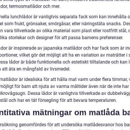
ådor, termosmatlådor och mer.
nella lunchlådor är vanligtvis separata fack som kan innehålla o
el som frukt, grönsaker, smörgåsar, eller näringstäta snacks. De
n vara tillverkade av olika material som plast eller rostfritt stål,
olika storlekar och designer för att passa barnens preferenser.
ådor är inspirerade av japanska matlådor och har fack som är in
ortioner, vilket gör det möjligt att ha en variation av maträtter
ssa lådor är både funktionella och estetiskt tilltalande och kan 
n att äta en mångfald av livsmedel.
tlådor är idealiska för att hålla mat varm under flera timmar, v
möjligt för barn att njuta av varma måltider även när de inte har 
mikrovågsugn. Dessa lådor är vanligtvis tillverkade av dubbelväg
t stål och har en tät försegling för att bevara temperaturen.
ntitativa mätningar om matlåda b
rsökning genomfördes för att undersöka matlådesvanor hos bar