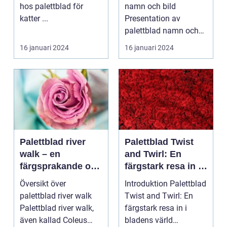
hos palettblad för
namn och bild
katter ...
Presentation av
palettblad namn och
bild ...
16 januari 2024
16 januari 2024
Palettblad river
Palettblad Twist
walk – en
and Twirl: En
färgsprakande och
färgstark resa in i
populär
bladens värld
Översikt över
Introduktion Palettblad
trädgårdsväxt
palettblad river walk
Twist and Twirl: En
Palettblad river walk,
färgstark resa in i
även kallad Coleus
bladens värld