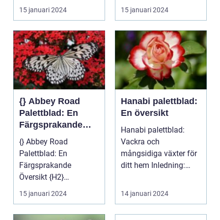
canina, är en populär...
Palettblad Twist and...
15 januari 2024
15 januari 2024
{} Abbey Road
Hanabi palettblad:
Palettblad: En
En översikt
Färgsprakande
Hanabi palettblad:
Översikt
{} Abbey Road
Vackra och
Palettblad: En
mångsidiga växter för
Färgsprakande
ditt hem Inledning:
Översikt {H2}
Hanabi palettblad
Introduktion till Abbey
(Canna in...
15 januari 2024
14 januari 2024
Road Palettblad ...