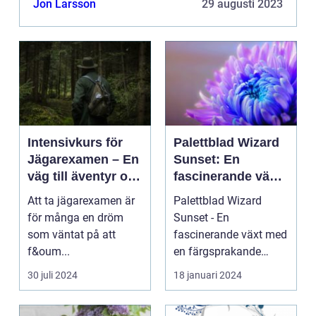
Jon Larsson
29 augusti 2023
har silikonformar...
Intensivkurs för
Palettblad Wizard
Jägarexamen – En
Sunset: En
väg till äventyr och
fascinerande växt
naturupplevelser
med en
Att ta jägarexamen är
Palettblad Wizard
färgsprakande
för många en dröm
Sunset - En
skönhet
som väntat på att
fascinerande växt med
f&oum...
en färgsprakande
skönhet Palettblad
30 juli 2024
18 januari 2024
Wizard Suns...