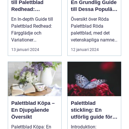
till Palettblad
En Grundlig Guide
Redhead:
till Dessa Populära
Färgglädje och
Växter
En In-depth Guide till
Översikt över Röda
Variationer
Palettblad Redhead:
Palettblad Röda
Färgglädje och
palettblad, med det
Variationer
vetenskapliga namnet
Introduktion:
Alternanthera, är en
13 januari 2024
12 januari 2024
Palettblad Redh...
po...
Palettblad Köpa –
Palettblad
En Djupgående
stickling: En
Översikt
utförlig guide för
trädgårdsentusiast
Palettblad Köpa: En
Introduktion: