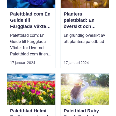
Palettblad com En
Plantera
Guide till
palettblad: En
Färgglada Växter
översikt och
för Hemmet
presentation
Palettblad com: En
En grundlig översikt av
Guide till Färgglada
att plantera palettblad
Växter för Hemmet
...
Palettblad com är en
webbplats som
17 januari 2024
17 januari 2024
specia...
Palettblad Helmi –
Palettblad Ruby