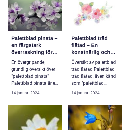
Palettblad pinata –
Palettblad träd
en färgstark
flätad – En
överraskning för
konstnärlig och
din trädgård
vacker form av
En övergripande,
Översikt av palettblad
trädgårdsdesign
grundlig översikt över
träd flätad Palettblad
"palettblad pinata"
träd flätad, även känd
Palettblad pinata är en
som "palettblad
unik och färgst...
trädskulptur" ...
14 januari 2024
14 januari 2024