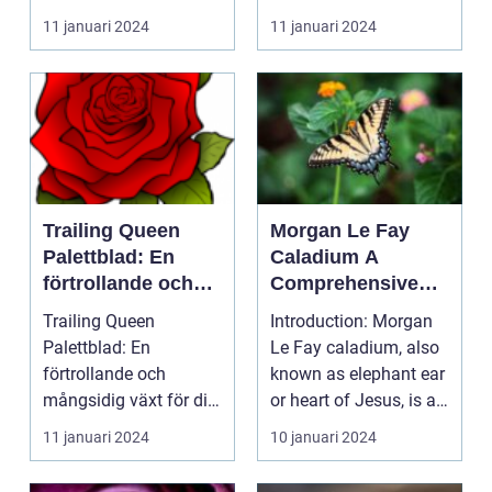
växtart som har ...
palettblad har på
11 januari 2024
11 januari 2024
senare tid blivit en
populär vä...
Trailing Queen
Morgan Le Fay
Palettblad: En
Caladium A
förtrollande och
Comprehensive
mångsidig växt för
Guide to a Popular
Trailing Queen
Introduction: Morgan
ditt
Houseplant
Palettblad: En
Le Fay caladium, also
trädgårdsprojekt
förtrollande och
known as elephant ear
mångsidig växt för ditt
or heart of Jesus, is a
trädgårdsprojekt
visually s...
11 januari 2024
10 januari 2024
Introduktio...