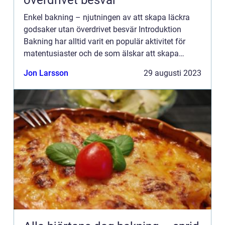
överdrivet besvär
Enkel bakning – njutningen av att skapa läckra
godsaker utan överdrivet besvär Introduktion
Bakning har alltid varit en populär aktivitet för
matentusiaster och de som älskar att skapa
läckra godsaker. Men ibland kan det vara
Jon Larsson
29 augusti 2023
överväldigande att...