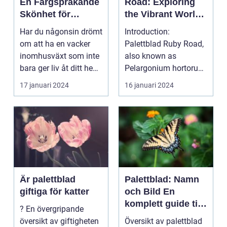
En Färgsprakande
Road: Exploring
Skönhet för
the Vibrant World
Hemmet
of This Striking
Har du någonsin drömt
Introduction:
Plant
om att ha en vacker
Palettblad Ruby Road,
inomhusväxt som inte
also known as
bara ger liv åt ditt hem,
Pelargonium hortorum
utan också ...
Ruby Road, is a
17 januari 2024
16 januari 2024
captivating ...
Är palettblad
Palettblad: Namn
giftiga för katter
och Bild En
komplett guide till
? En övergripande
variationer och val
översikt av giftigheten
Översikt av palettblad