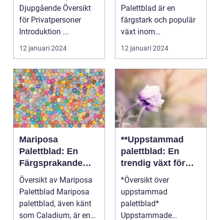
er
Djupgående Översikt
Palettblad är en
för Privatpersoner
färgstark och populär
Introduktion ...
växt inom
trädgårdsodling. De är
12 januari 2024
12 januari 2024
kända för sina...
Mariposa
**Uppstammad
Palettblad: En
palettblad: En
Färgsprakande
trendig växt för
Skönhet för
hem och
Översikt av Mariposa
*Översikt över
Hemmet
trädgård**
Palettblad Mariposa
uppstammad
palettblad, även känt
palettblad*
som Caladium, är en
Uppstammade