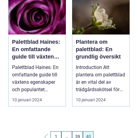
Palettblad Haines:
Plantera om
En omfattande
palettblad: En
guide till växtens
grundlig översikt
egenskaper och
Palettblad Haines: En
Introduction Att
popularitet
omfattande guide till
plantera om palettblad
växtens egenskaper
är en vital del av
och popularitet
trädgårdsskötsel för
Introduktion: Palett...
att upprätthålla hä...
10 januari 2024
10 januari 2024
1
…
39
40