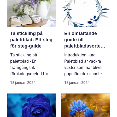
Ta stickling på
En omfattande
palettblad: Ett steg
guide till
för steg-guide
palettbladssorter
och deras namn
Ta stickling på
Introduktion: -tag
palettblad - En
Palettblad är vackra
framgångsrik
växter som har blivit
förökningsmetod för
populära de senaste
vackra växter En
åren på grund av s...
18 januari 2024
18 januari 2024
övergripande, gr...