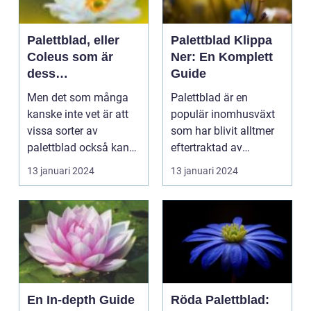
Palettblad, eller
Palettblad Klippa
Coleus som är
Ner: En Komplett
dess
Guide
vetenskapliga
Men det som många
Palettblad är en
namn, är en
kanske inte vet är att
populär inomhusväxt
populär växt som
vissa sorter av
som har blivit alltmer
växer i trädgårdar
palettblad också kan
eftertraktad av
och inomhus, och
producera blommor. I
trädgårdsentusiaster.
13 januari 2024
13 januari 2024
som är känd för
d...
En...
sina vackra blad i
olika färger och
mönster
En In-depth Guide
Röda Palettblad: