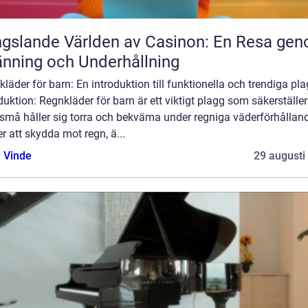
gslande Världen av Casinon: En Resa ge
nning och Underhållning
läder för barn: En introduktion till funktionella och trendiga pl
duktion: Regnkläder för barn är ett viktigt plagg som säkerställer
 små håller sig torra och bekväma under regniga väderförhållan
r att skydda mot regn, ä...
 Vinde
29 augusti