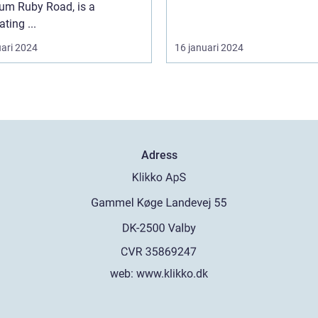
rum Ruby Road, is a
ating ...
uari 2024
16 januari 2024
Adress
web:
www.klikko.dk