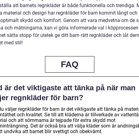
ställa att barnets regnkläder är både funktionella och trendiga.
 material och design har regnkläder för barn kommit långt och
 optimalt skydd och komfort. Genom att vara medvetna om de 
na och mätningarna, kan vi göra informerade val i köpprocessen.
net sätta stopp för utelek ge ditt barn rätt regnkläder och låt de
t med stil!
FAQ
 är det viktigaste att tänka på när man
jer regnkläder för barn?
u väljer regnkläder för barn är det viktigaste att tänka på materi
ntäthet och kvalitet. Se till att kläderna är tillverkade av vattentä
rial och att sömmarna är tejpade för extra skydd mot
eninträngning. Det är också bra att välja kläder som är andnings
tt undvika att barnet blir svettigt och obekvämt.