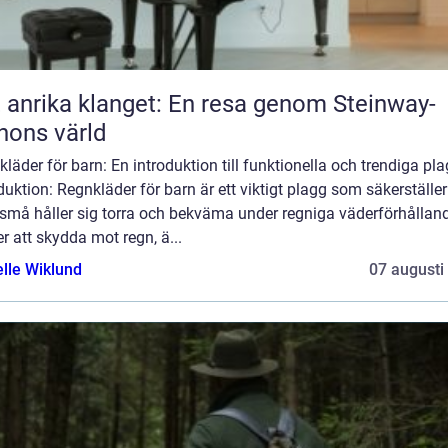
 anrika klanget: En resa genom Steinway-
nons värld
läder för barn: En introduktion till funktionella och trendiga pl
duktion: Regnkläder för barn är ett viktigt plagg som säkerställer
 små håller sig torra och bekväma under regniga väderförhållan
r att skydda mot regn, ä...
elle Wiklund
07 augusti