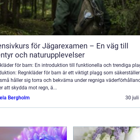
ensivkurs för Jägarexamen – En väg till
ntyr och naturupplevelser
läder för barn: En introduktion till funktionella och trendiga pl
duktion: Regnkläder för barn är ett viktigt plagg som säkerställer
 små håller sig torra och bekväma under regniga väderförhållan
r att skydda mot regn, ä...
ela Bergholm
30 jul