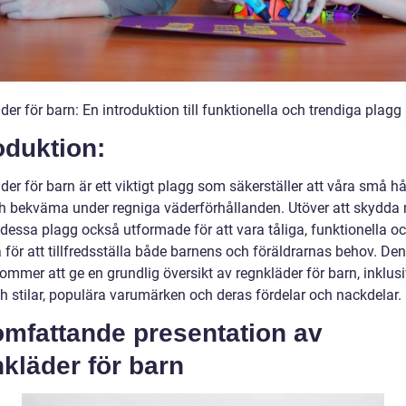
er för barn: En introduktion till funktionella och trendiga plagg
oduktion:
er för barn är ett viktigt plagg som säkerställer att våra små hål
ch bekväma under regniga väderförhållanden. Utöver att skydda
 dessa plagg också utformade för att vara tåliga, funktionella o
 för att tillfredsställa både barnens och föräldrarnas behov. De
kommer att ge en grundlig översikt av regnkläder för barn, inklusi
ch stilar, populära varumärken och deras fördelar och nackdelar.
omfattande presentation av
kläder för barn