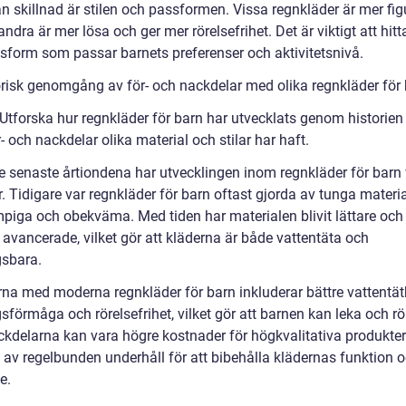
n skillnad är stilen och passformen. Vissa regnkläder är mer fi
dra är mer lösa och ger mer rörelsefrihet. Det är viktigt att hitta
sform som passar barnets preferenser och aktivitetsnivå.
orisk genomgång av för- och nackdelar med olika regnkläder för
 Utforska hur regnkläder för barn har utvecklats genom historien
r- och nackdelar olika material och stilar har haft.
e senaste årtiondena har utvecklingen inom regnkläder för barn 
. Tidigare var regnkläder för barn oftast gjorda av tunga materi
mpiga och obekväma. Med tiden har materialen blivit lättare och
 avancerade, vilket gör att kläderna är både vattentäta och
sbara.
rna med moderna regnkläder för barn inkluderar bättre vattentät
förmåga och rörelsefrihet, vilket gör att barnen kan leka och rö
Nackdelarna kan vara högre kostnader för högkvalitativa produkte
 av regelbunden underhåll för att bibehålla klädernas funktion 
e.