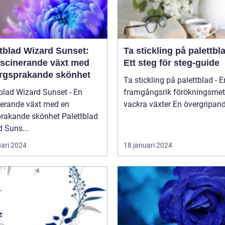
ttblad Wizard Sunset:
Ta stickling på palettbl
ascinerande växt med
Ett steg för steg-guide
ärgsprakande skönhet
Ta stickling på palettblad - E
blad Wizard Sunset - En
framgångsrik förökningsmet
nerande växt med en
vackra växter En övergrip
kande skönhet Palettblad
 Suns...
uari 2024
18 januari 2024