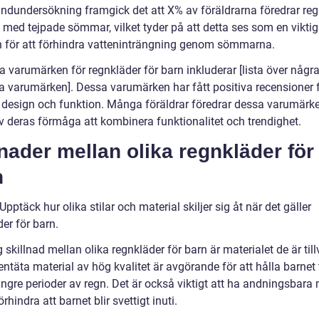
undundersökning framgick det att X% av föräldrarna föredrar re
 med tejpade sömmar, vilket tyder på att detta ses som en viktig
n för att förhindra vatteninträngning genom sömmarna.
a varumärken för regnkläder för barn inkluderar [lista över någr
a varumärken]. Dessa varumärken har fått positiva recensioner f
t, design och funktion. Många föräldrar föredrar dessa varumärk
v deras förmåga att kombinera funktionalitet och trendighet.
nader mellan olika regnkläder för
n
Upptäck hur olika stilar och material skiljer sig åt när det gäller
er för barn.
g skillnad mellan olika regnkläder för barn är materialet de är til
entäta material av hög kvalitet är avgörande för att hålla barnet 
ngre perioder av regn. Det är också viktigt att ha andningsbara 
förhindra att barnet blir svettigt inuti.