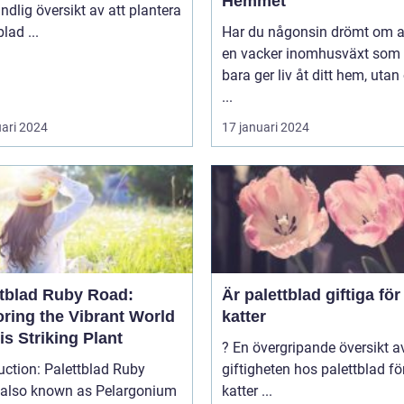
Hemmet
ndlig översikt av att plantera
palettblad ...
Har du någonsin drömt om a
en vacker inomhusväxt som 
bara ger liv åt ditt hem, uta
...
uari 2024
17 januari 2024
ttblad Ruby Road:
Är palettblad giftiga för
oring the Vibrant World
katter
is Striking Plant
? En övergripande översikt av
uction: Palettblad Ruby
giftigheten hos palettblad fö
 also known as Pelargonium
katter ...