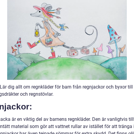
Lär dig allt om regnkläder för barn från regnjackor och byxor till
gsdräkter och regnstövlar.
njackor:
acka är en viktig del av barnens regnkläder. Den är vanligtvis til
ntätt material som gör att vattnet rullar av istället för att träng
gnjackor har även tejpade sömmar för extra skydd. Det finns olik