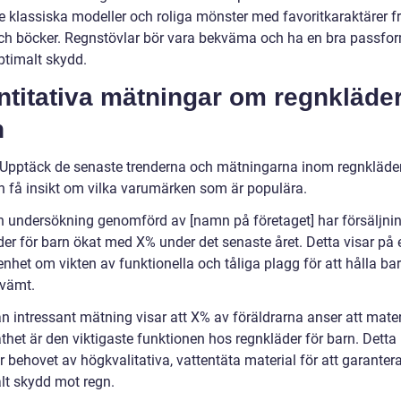
ve klassiska modeller och roliga mönster med favoritkaraktärer f
och böcker. Regnstövlar bör vara bekväma och ha en bra passfor
ptimalt skydd.
titativa mätningar om regnkläder
n
 Upptäck de senaste trenderna och mätningarna inom regnkläder
h få insikt om vilka varumärken som är populära.
en undersökning genomförd av [namn på företaget] har försäljni
der för barn ökat med X% under det senaste året. Detta visar på
het om vikten av funktionella och tåliga plagg för att hålla barn
vämt.
n intressant mätning visar att X% av föräldrarna anser att mater
thet är den viktigaste funktionen hos regnkläder för barn. Detta
r behovet av högkvalitativa, vattentäta material för att garanter
t skydd mot regn.