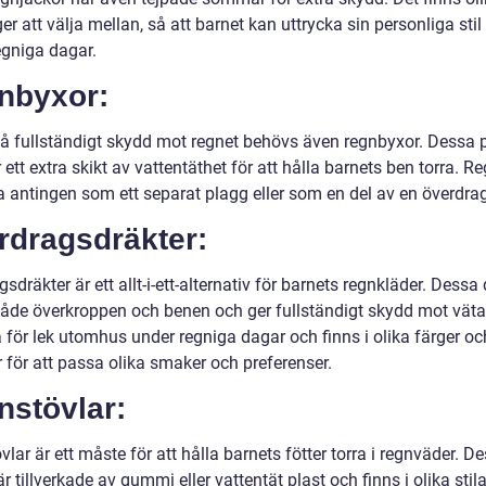
er att välja mellan, så att barnet kan uttrycka sin personliga sti
egniga dagar.
nbyxor:
 få fullständigt skydd mot regnet behövs även regnbyxor. Dessa 
 ett extra skikt av vattentäthet för att hålla barnets ben torra. 
a antingen som ett separat plagg eller som en del av en överdra
rdragsdräkter:
sdräkter är ett allt-i-ett-alternativ för barnets regnkläder. Dessa 
både överkroppen och benen och ger fullständigt skydd mot väta
 för lek utomhus under regniga dagar och finns i olika färger oc
 för att passa olika smaker och preferenser.
nstövlar:
lar är ett måste för att hålla barnets fötter torra i regnväder. D
är tillverkade av gummi eller vattentät plast och finns i olika stila