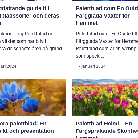
fattande guide till
Palettblad com En Guide till
tbladssorter och deras
Färgglada Växter för
n
Hemmet
uktion: -tag Palettblad är
Palettblad com: En Guide till
 växter som har blivit
Färgglada Växter för Hemme
ära de senaste åren på grund
Palettblad com är en webbpl
som specia...
uari 2024
17 januari 2024
era palettblad: En
Palettblad Helmi – En
ikt och presentation
Färgsprakande Skönhet