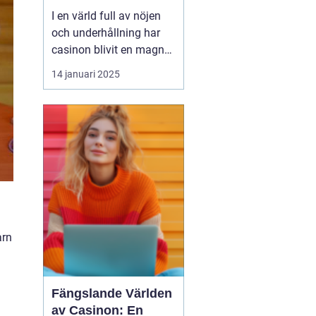
I en värld full av nöjen
och underhållning har
casinon blivit en magnet
för människor som söker
14 januari 2025
spänning och chans att
vinna stort. Från
traditionella
landbaserade casinon
till moderna
onlineplattformar, casi...
arn
Fängslande Världen
av Casinon: En