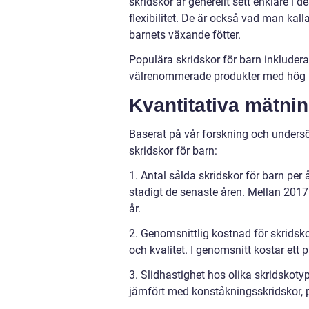
skridskor är generellt sett enklare i
flexibilitet. De är också vad man kalla
barnets växande fötter.
Populära skridskor för barn inklude
välrenommerade produkter med hög kv
Kvantitativa mätnin
Baserat på vår forskning och undersö
skridskor för barn:
1. Antal sålda skridskor för barn per 
stadigt de senaste åren. Mellan 2017 
år.
2. Genomsnittlig kostnad för skridsko
och kvalitet. I genomsnitt kostar ett
3. Slidhastighet hos olika skridskotyp
jämfört med konståkningsskridskor, p