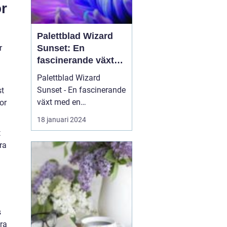
or
Palettblad Wizard
r
Sunset: En
fascinerande växt
med en
Palettblad Wizard
färgsprakande
Sunset - En fascinerande
st
skönhet
växt med en
or
färgsprakande skönhet
18 januari 2024
Palettblad Wizard
t
Sunset är en slående
ra
växt som har fångat
trädgårdsälskares och
växtentusiasters
uppmärksamhet över
hela världen. Med sina
unika färgvariationer
s
och vackra...
ra