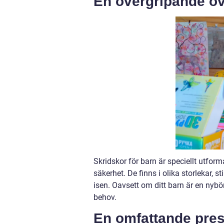
En övergripande öve
Skridskor för barn är speciellt utfor
säkerhet. De finns i olika storlekar, s
isen. Oavsett om ditt barn är en nybö
behov.
En omfattande pres