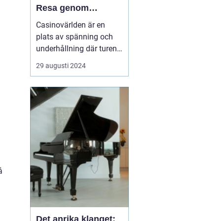
Resa genom
Spänning och
Casinovärlden är en
Underhållning
plats av spänning och
underhållning där turen
och strategin spelar stor
29 augusti 2024
roll. Från dess
glamorösa historia till
dess moderna digitala
närvaro, har
casinoupplevelsen
utvecklats för att...
å
Det anrika klanget: