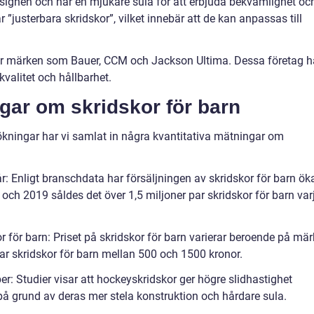
 designen och har en mjukare sula för att erbjuda bekvämlighet oc
r ”justerbara skridskor”, vilket innebär att de kan anpassas till
rar märken som Bauer, CCM och Jackson Ultima. Dessa företag h
alitet och hållbarhet.
gar om skridskor för barn
kningar har vi samlat in några kvantitativa mätningar om
år: Enligt branschdata har försäljningen av skridskor för barn ök
och 2019 såldes det över 1,5 miljoner par skridskor för barn var
r för barn: Priset på skridskor för barn varierar beroende på mä
 par skridskor för barn mellan 500 och 1500 kronor.
er: Studier visar att hockeyskridskor ger högre slidhastighet
å grund av deras mer stela konstruktion och hårdare sula.