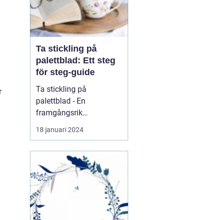
Ta stickling på
palettblad: Ett steg
för steg-guide
Ta stickling på
r
palettblad - En
framgångsrik
förökningsmetod för
18 januari 2024
vackra växter En
övergripande, grundlig
översikt över "ta stickling
palettblad" Att ta
sticklingar på palettblad
är en beprövad och
populär metod för att
föröka dessa vackra