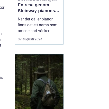
En resa genom
kor
Steinway-pianons
värld
När det gäller pianon
finns det ett namn som
omedelbart väcker
h
respekt och beundran
r
07 augusti 2024
bland musiker och
t
musikälskare över hela
världen: Steinway &
Sons. Steinway pianon
anses av många vara
r
den ultimata symbolen
is
f...