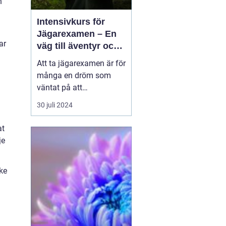
h
Intensivkurs för
Jägarexamen – En
ar
väg till äventyr och
naturupplevelser
Att ta jägarexamen är för
många en dröm som
väntat på att
förverkligas. En weekend
30 juli 2024
på Knistad Herrgård kan
vara början på en
at
fantastisk upplevelse
je
full av nya insikter och
kunskaper. P&...
rke