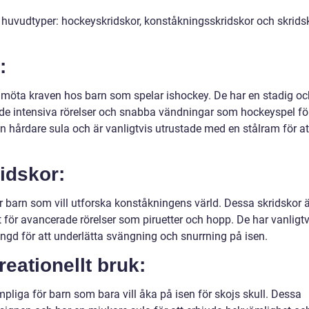
re huvudtyper: hockeyskridskor, konståkningsskridskor och skrids
:
 möta kraven hos barn som spelar ishockey. De har en stadig oc
av de intensiva rörelser och snabba vändningar som hockeyspel fö
n hårdare sula och är vanligtvis utrustade med en stålram för at
idskor:
r barn som vill utforska konståkningens värld. Dessa skridskor ä
t för avancerade rörelser som piruetter och hopp. De har vanligtv
ängd för att underlätta svängning och snurrning på isen.
reationellt bruk:
ämpliga för barn som bara vill åka på isen för skojs skull. Dessa