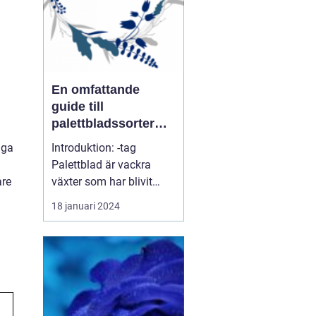
växter. ...
En omfattande
guide till
palettbladssorter
och deras namn
nga
Introduktion: -tag
Palettblad är vackra
are
växter som har blivit
populära de senaste
18 januari 2024
åren på grund av sina
färgglada blad och
lättodlade natur. I denna
artikel kommer vi att ge
en grundlig översikt över
palettbladssorter och