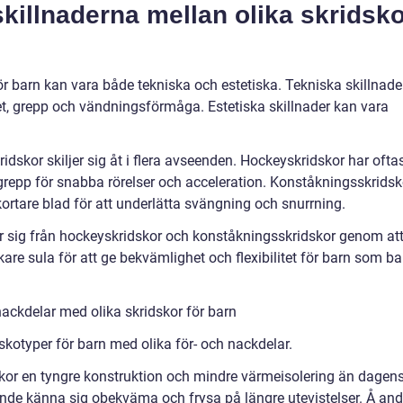
killnaderna mellan olika skridsk
ör barn kan vara både tekniska och estetiska. Tekniska skillnade
itet, grepp och vändningsförmåga. Estetiska skillnader kan vara
skor skiljer sig åt i flera avseenden. Hockeyskridskor har ofta
grepp för snabba rörelser och acceleration. Konståkningsskridsk
 kortare blad för att underlätta svängning och snurrning.
ljer sig från hockeyskridskor och konståkningsskridskor genom at
kare sula för att ge bekvämlighet och flexibilitet för barn som ba
ackdelar med olika skridskor för barn
dskotyper för barn med olika för- och nackdelar.
skor en tyngre konstruktion och mindre värmeisolering än dagen
unde känna sig obekväma och frysa på längre utevistelser. Å and