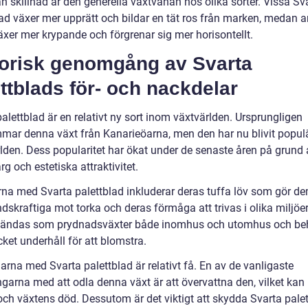
n skillnad är den generella växtvanan hos olika sorter. Vissa Sv
lad växer mer upprätt och bildar en tät ros från marken, medan 
äxer mer krypande och förgrenar sig mer horisontellt.
torisk genomgång av Svarta
ttblads för- och nackdelar
alettblad är en relativt ny sort inom växtvärlden. Ursprungligen
mar denna växt från Kanarieöarna, men den har nu blivit popul
rlden. Dess popularitet har ökat under de senaste åren på grund
rg och estetiska attraktivitet.
rna med Svarta palettblad inkluderar deras tuffa löv som gör d
skraftiga mot torka och deras förmåga att trivas i olika miljöer
ändas som prydnadsväxter både inomhus och utomhus och be
ket underhåll för att blomstra.
rna med Svarta palettblad är relativt få. En av de vanligaste
arna med att odla denna växt är att övervattna den, vilket kan l
 och växtens död. Dessutom är det viktigt att skydda Svarta pale