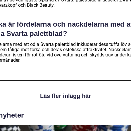
arzkopf och Black Beauty.
ka är fördelarna och nackdelarna med a
a Svarta palettblad?
elarna med att odla Svarta palettblad inkluderar dess tuffa löv 
em tåliga mot torka och deras estetiska attraktivitet. Nackdelar
derar risken för rotröta vid övervattning och skyddskrav under k
ermånader.
Läs fler inlägg här
 nyheter