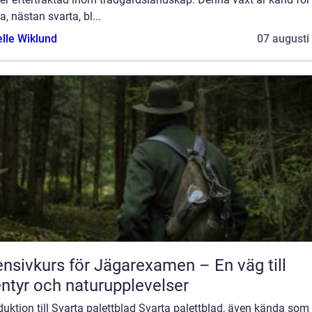
, nästan svarta, bl...
elle Wiklund
07 augusti
ensivkurs för Jägarexamen – En väg till
ntyr och naturupplevelser
duktion till Svarta palettblad Svarta palettblad, även kända som