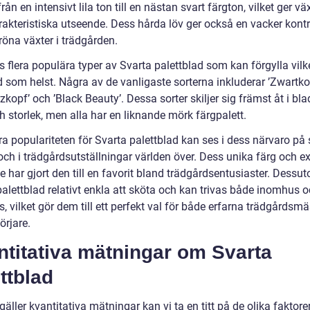
från en intensivt lila ton till en nästan svart färgton, vilket ger vä
akteristiska utseende. Dess hårda löv ger också en vacker kontra
röna växter i trädgården.
s flera populära typer av Svarta palettblad som kan förgylla vil
d som helst. Några av de vanligaste sorterna inkluderar ’Zwartko
kopf’ och ’Black Beauty’. Dessa sorter skiljer sig främst åt i bla
 storlek, men alla har en liknande mörk färgpalett.
a populariteten för Svarta palettblad kan ses i dess närvaro på 
och i trädgårdsutställningar världen över. Dess unika färg och e
 har gjort den till en favorit bland trädgårdsentusiaster. Dessu
palettblad relativt enkla att sköta och kan trivas både inomhus 
 vilket gör dem till ett perfekt val för både erfarna trädgårdsmä
örjare.
ntitativa mätningar om Svarta
ttblad
gäller kvantitativa mätningar kan vi ta en titt på de olika faktor