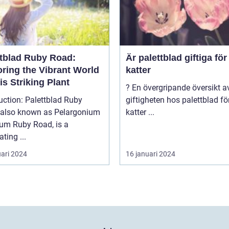
ttblad Ruby Road:
Är palettblad giftiga för
oring the Vibrant World
katter
is Striking Plant
? En övergripande översikt av
uction: Palettblad Ruby
giftigheten hos palettblad fö
 also known as Pelargonium
katter ...
rum Ruby Road, is a
ating ...
uari 2024
16 januari 2024