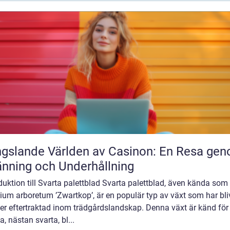
gslande Världen av Casinon: En Resa ge
nning och Underhållning
duktion till Svarta palettblad Svarta palettblad, även kända som
um arboretum ’Zwartkop’, är en populär typ av växt som har bliv
er eftertraktad inom trädgårdslandskap. Denna växt är känd för
, nästan svarta, bl...