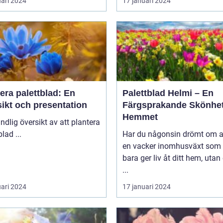
uari 2024
17 januari 2024
era palettblad: En
Palettblad Helmi – En
ikt och presentation
Färgsprakande Skönhet
Hemmet
ndlig översikt av att plantera
palettblad ...
Har du någonsin drömt om a
en vacker inomhusväxt som 
bara ger liv åt ditt hem, uta
...
uari 2024
17 januari 2024