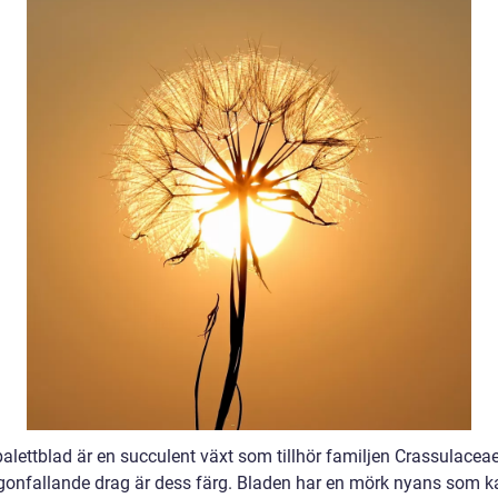
palettblad är en succulent växt som tillhör familjen Crassulacea
gonfallande drag är dess färg. Bladen har en mörk nyans som k