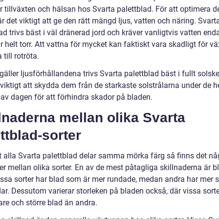
 tillväxten och hälsan hos Svarta palettblad. För att optimera d
 är det viktigt att ge den rätt mängd ljus, vatten och näring. Svart
ad trivs bäst i väl dränerad jord och kräver vanligtvis vatten end
r helt torr. Att vattna för mycket kan faktiskt vara skadligt för v
till rotröta.
gäller ljusförhållandena trivs Svarta palettblad bäst i fullt solsk
viktigt att skydda dem från de starkaste solstrålarna under de h
 av dagen för att förhindra skador på bladen.
lnaderna mellan olika Svarta
ttblad-sorter
tt alla Svarta palettblad delar samma mörka färg så finns det nå
er mellan olika sorter. En av de mest påtagliga skillnaderna är 
issa sorter har blad som är mer rundade, medan andra har mer 
ar. Dessutom varierar storleken på bladen också, där vissa sort
are och större blad än andra.