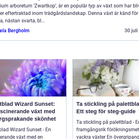
um arboretum ’Zwartkop’, är en populär typ av växt som har bliv
er eftertraktad inom trädgårdslandskap. Denna växt är känd för
, nästan svarta, bl...
ela Bergholm
30 jul
ttblad Wizard Sunset:
Ta stickling på palettbl
ascinerande växt med
Ett steg för steg-guide
ärgsprakande skönhet
Ta stickling på palettblad - E
blad Wizard Sunset - En
framgångsrik förökningsmet
nerande växt med en
vackra växter En övergrip