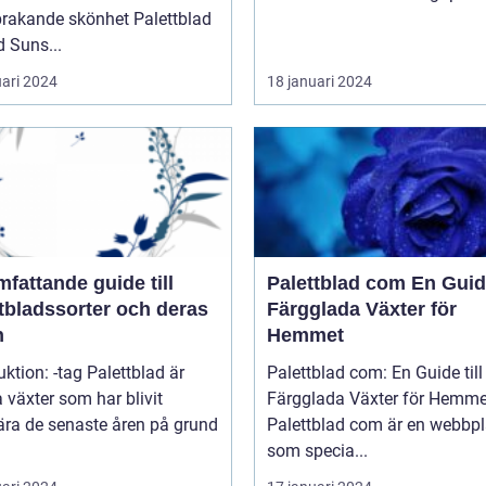
kande skönhet Palettblad
 Suns...
uari 2024
18 januari 2024
fattande guide till
Palettblad com En Guide till
tbladssorter och deras
Färgglada Växter för
n
Hemmet
uktion: -tag Palettblad är
Palettblad com: En Guide till
 växter som har blivit
Färgglada Växter för Hemme
ära de senaste åren på grund
Palettblad com är en webbpl
som specia...