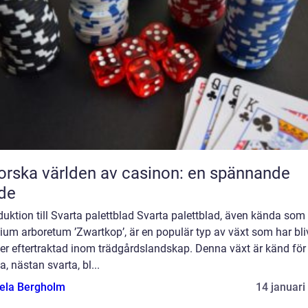
orska världen av casinon: en spännande
de
duktion till Svarta palettblad Svarta palettblad, även kända som
um arboretum ’Zwartkop’, är en populär typ av växt som har bliv
er eftertraktad inom trädgårdslandskap. Denna växt är känd för
, nästan svarta, bl...
ela Bergholm
14 januari