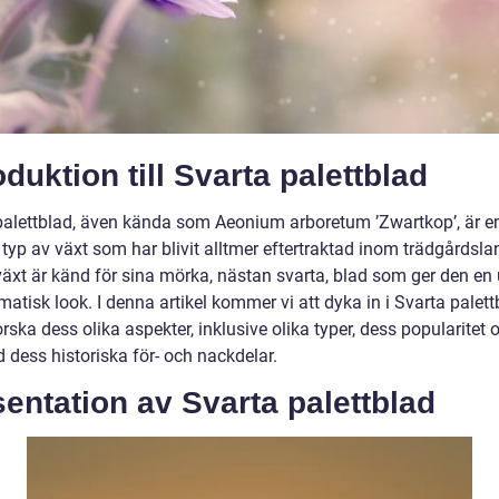
oduktion till Svarta palettblad
palettblad, även kända som Aeonium arboretum ’Zwartkop’, är e
 typ av växt som har blivit alltmer eftertraktad inom trädgårdsl
äxt är känd för sina mörka, nästan svarta, blad som ger den en 
atisk look. I denna artikel kommer vi att dyka in i Svarta palett
rska dess olika aspekter, inklusive olika typer, dess popularitet oc
 dess historiska för- och nackdelar.
entation av Svarta palettblad