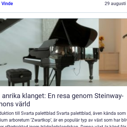
 Vinde
29 augusti
 anrika klanget: En resa genom Steinway-
nons värld
duktion till Svarta palettblad Svarta palettblad, även kända som
um arboretum ’Zwartkop’, är en populär typ av växt som har bliv
er eftertraktad inom trädgårdslandskap. Denna växt är känd för