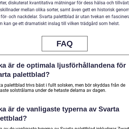
rter, diskuterat kvantitativa mätningar för dess hälsa och tillväxt
 skillnader mellan olika sorter, samt även gett en historisk gen
 för- och nackdelar. Svarta palettblad är utan tvekan en fascine
 kan ge ett dramatiskt inslag till vilken trädgård som helst.
FAQ
ka är de optimala ljusförhållandena för
rta palettblad?
a palettblad trivs bäst i fullt solsken, men bör skyddas från de
kaste solstrålarna under de hetaste delarna av dagen.
ka är de vanligaste typerna av Svarta
lettblad?
a av de vanligaste typerna av Svarta palettblad inkluderar Zwar