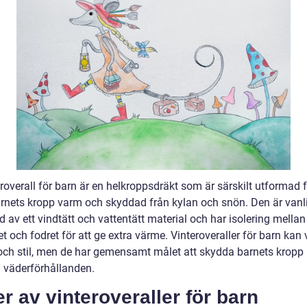
roverall för barn är en helkroppsdräkt som är särskilt utformad f
arnets kropp varm och skyddad från kylan och snön. Den är vanli
ad av ett vindtätt och vattentätt material och har isolering mellan
et och fodret för att ge extra värme. Vinteroveraller för barn kan v
och stil, men de har gemensamt målet att skydda barnets kropp
 väderförhållanden.
r av vinteroveraller för barn