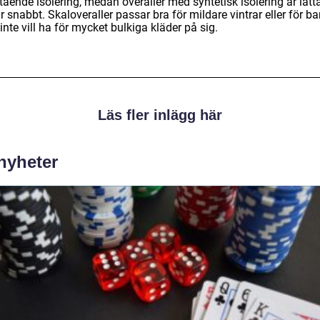
ående isolering, medan overaller med syntetisk isolering är lätt
r snabbt. Skaloveraller passar bra för mildare vintrar eller för ba
nte vill ha för mycket bulkiga kläder på sig.
Läs fler inlägg här
 nyheter