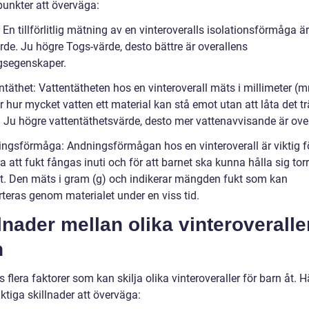
punkter att överväga:
 En tillförlitlig mätning av en vinteroveralls isolationsförmåga ä
rde. Ju högre Togs-värde, desto bättre är overallens
ngsegenskaper.
ntäthet: Vattentätheten hos en vinteroverall mäts i millimeter (
r hur mycket vatten ett material kan stå emot utan att låta det t
 Ju högre vattentäthetsvärde, desto mer vattenavvisande är over
ingsförmåga: Andningsförmågan hos en vinteroverall är viktig fö
a att fukt fångas inuti och för att barnet ska kunna hålla sig tor
. Den mäts i gram (g) och indikerar mängden fukt som kan
rteras genom materialet under en viss tid.
lnader mellan olika vinteroveralle
n
s flera faktorer som kan skilja olika vinteroveraller för barn åt. H
ktiga skillnader att överväga: