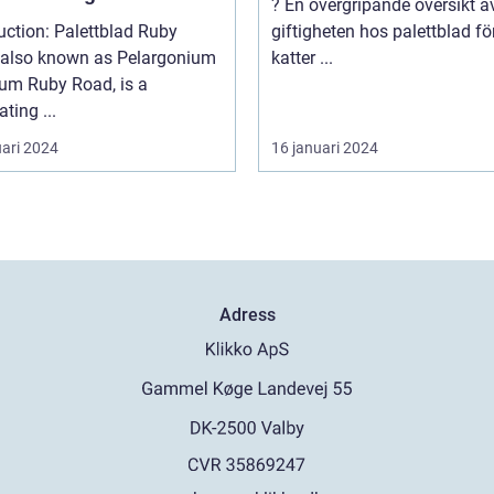
? En övergripande översikt av
uction: Palettblad Ruby
giftigheten hos palettblad fö
 also known as Pelargonium
katter ...
rum Ruby Road, is a
ating ...
uari 2024
16 januari 2024
Adress