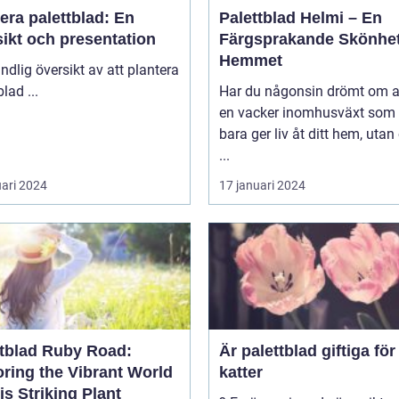
era palettblad: En
Palettblad Helmi – En
ikt och presentation
Färgsprakande Skönhet
Hemmet
ndlig översikt av att plantera
palettblad ...
Har du någonsin drömt om a
en vacker inomhusväxt som 
bara ger liv åt ditt hem, uta
...
uari 2024
17 januari 2024
ttblad Ruby Road:
Är palettblad giftiga för
oring the Vibrant World
katter
is Striking Plant