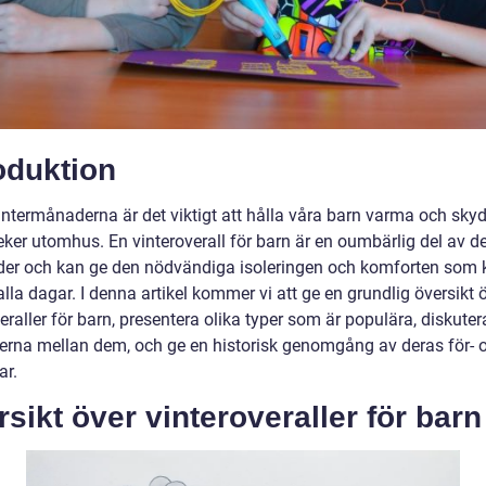
oduktion
intermånaderna är det viktigt att hålla våra barn varma och sky
eker utomhus. En vinteroverall för barn är en oumbärlig del av d
äder och kan ge den nödvändiga isoleringen och komforten som 
lla dagar. I denna artikel kommer vi att ge en grundlig översikt 
eraller för barn, presentera olika typer som är populära, diskuter
derna mellan dem, och ge en historisk genomgång av deras för- 
ar.
sikt över vinteroveraller för barn