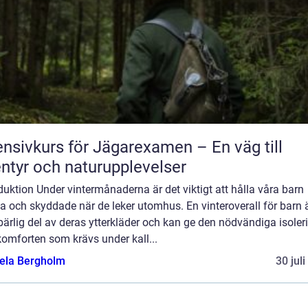
ensivkurs för Jägarexamen – En väg till
ntyr och naturupplevelser
duktion Under vintermånaderna är det viktigt att hålla våra barn
 och skyddade när de leker utomhus. En vinteroverall för barn 
ärlig del av deras ytterkläder och kan ge den nödvändiga isoler
omforten som krävs under kall...
ela Bergholm
30 jul