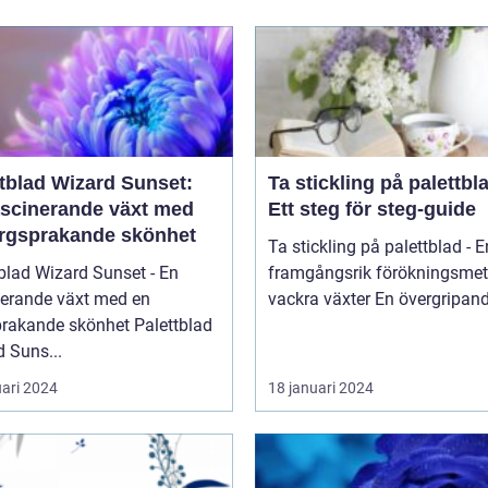
ttblad Wizard Sunset:
Ta stickling på palettbl
ascinerande växt med
Ett steg för steg-guide
ärgsprakande skönhet
Ta stickling på palettblad - E
blad Wizard Sunset - En
framgångsrik förökningsmet
nerande växt med en
vackra växter En övergrip
kande skönhet Palettblad
 Suns...
uari 2024
18 januari 2024