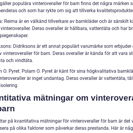
gäller populära vinteroveraller för barn finns det några märken 
nderas och som har rykte om sig att tillverka kvalitetsprodukte
: Reima är en välkänd tillverkare av barnkläder och är särskilt 
 vinteroveraller. Deras overaller är hållbara, vattentäta och har b
ngsegenskaper.
ksons: Didriksons är ett annat populärt varumärke som erbjuder e
 vinteroveraller för barn. Deras overaller är kända för att vara sl
ta och vindtäta.
n O. Pyret: Polarn O. Pyret är känt för sina högkvalitativa barnkl
nteroveraller är inget undantag. Deras overaller är vattentäta, tå
isolering.
titativa mätningar om vinterovera
barn
ittar på kvantitativa mätningar för vinteroveraller för barn är det v
usera på olika faktorer som påverkar deras prestanda. Här är någ