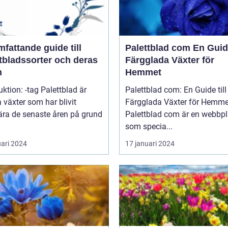
fattande guide till
Palettblad com En Guide till
tbladssorter och deras
Färgglada Växter för
n
Hemmet
uktion: -tag Palettblad är
Palettblad com: En Guide till
 växter som har blivit
Färgglada Växter för Hemme
ära de senaste åren på grund
Palettblad com är en webbpl
som specia...
uari 2024
17 januari 2024