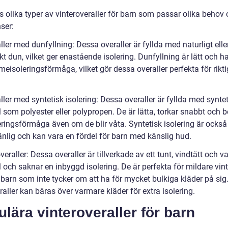
s olika typer av vinteroveraller för barn som passar olika behov
ser:
ller med dunfyllning: Dessa overaller är fyllda med naturligt elle
kt dun, vilket ger enastående isolering. Dunfyllning är lätt och h
eisoleringsförmåga, vilket gör dessa overaller perfekta för rikti
ller med syntetisk isolering: Dessa overaller är fyllda med synte
 som polyester eller polypropen. De är lätta, torkar snabbt och b
eringsförmåga även om de blir våta. Syntetisk isolering är också
änlig och kan vara en fördel för barn med känslig hud.
veraller: Dessa overaller är tillverkade av ett tunt, vindtätt och va
 och saknar en inbyggd isolering. De är perfekta för mildare vin
r barn som inte tycker om att ha för mycket bulkiga kläder på sig
aller kan bäras över varmare kläder för extra isolering.
lära vinteroveraller för barn