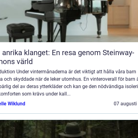
 anrika klanget: En resa genom Steinway-
nons värld
duktion Under vintermånaderna är det viktigt att hålla våra barn
 och skyddade när de leker utomhus. En vinteroverall för barn 
ärlig del av deras ytterkläder och kan ge den nödvändiga isoler
omforten som krävs under kall...
elle Wiklund
07 augusti