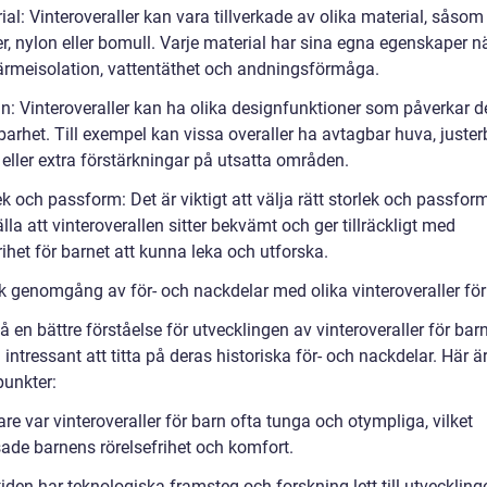
ial: Vinteroveraller kan vara tillverkade av olika material, såsom
r, nylon eller bomull. Varje material har sina egna egenskaper n
värmeisolation, vattentäthet och andningsförmåga.
gn: Vinteroveraller kan ha olika designfunktioner som påverkar d
arhet. Till exempel kan vissa overaller ha avtagbar huva, juster
eller extra förstärkningar på utsatta områden.
ek och passform: Det är viktigt att välja rätt storlek och passform
lla att vinteroverallen sitter bekvämt och ger tillräckligt med
rihet för barnet att kunna leka och utforska.
sk genomgång av för- och nackdelar med olika vinteroveraller för
få en bättre förståelse för utvecklingen av vinteroveraller för bar
 intressant att titta på deras historiska för- och nackdelar. Här ä
punkter:
are var vinteroveraller för barn ofta tunga och otympliga, vilket
ade barnens rörelsefrihet och komfort.
iden har teknologiska framsteg och forskning lett till utveckling