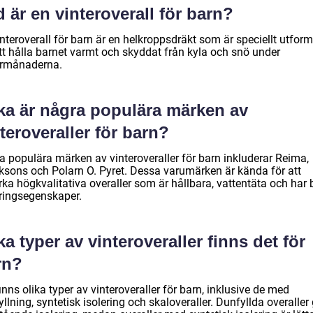
 är en vinteroverall för barn?
nteroverall för barn är en helkroppsdräkt som är speciellt utfor
att hålla barnet varmt och skyddat från kyla och snö under
ermånaderna.
lka är några populära märken av
teroveraller för barn?
a populära märken av vinteroveraller för barn inkluderar Reima,
iksons och Polarn O. Pyret. Dessa varumärken är kända för att
erka högkvalitativa overaller som är hållbara, vattentäta och har 
eringsegenskaper.
ka typer av vinteroveraller finns det för
rn?
inns olika typer av vinteroveraller för barn, inklusive de med
llning, syntetisk isolering och skaloveraller. Dunfyllda overaller 