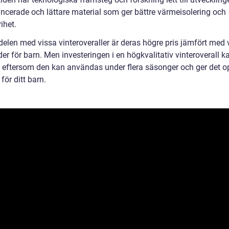
ncerade och lättare material som ger bättre värmeisolering och
rihet.
delen med vissa vinteroveraller är deras högre pris jämfört med 
der för barn. Men investeringen i en högkvalitativ vinteroverall k
t, eftersom den kan användas under flera säsonger och ger det o
för ditt barn.